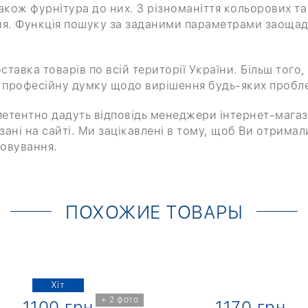
 також фурнітура до них. З різноманіття кольорових т
я. Функція пошуку за заданими параметрами заощади
оставка товарів по всій території України. Більш то
 професійну думку щодо вирішення будь-яких проблем
мпетентно дадуть відповідь менеджери інтернет-мага
ані на сайті. Ми зацікавлені в тому, щоб Ви отримал
овування.
ПОХОЖИЕ ТОВАРЫ
Хіт
+ 2 фото
1100 грн
1170 грн