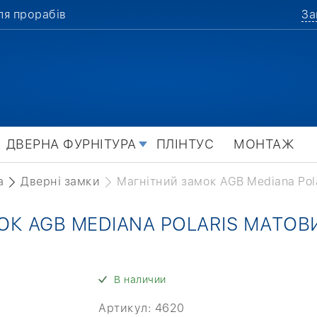
ля прорабів
За
ДВЕРНА ФУРНІТУРА
ПЛІНТУС
МОНТАЖ
а
Дверні замки
Магнітний замок AGB Mediana Pol
К AGB MEDIANA POLARIS МАТОВ
В наличии
Артикул:
4620