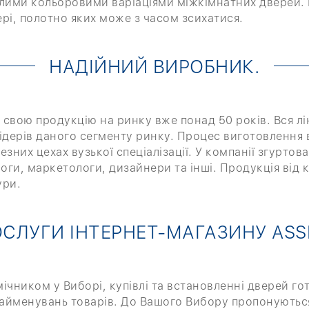
тлими кольоровими варіаціями міжкімнатних дверей.
ері, полотно яких може з часом зсихатися.
НАДІЙНИЙ ВИРОБНИК.
є свою продукцію на ринку вже понад 50 років. Вся лі
 лідерів даного сегменту ринку. Процес виготовлення 
зних цехах вузької спеціалізації. У компанії згурто
логи, маркетологи, дизайнери та інші. Продукція від 
ури.
СЛУГИ ІНТЕРНЕТ-МАГАЗИНУ ASS
чником у Виборі, купівлі та встановленні дверей гот
айменувань товарів. До Вашого Вибору пропонуються м