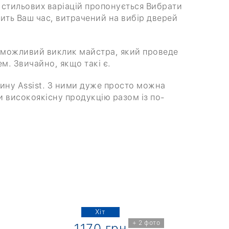
а стильових варіацій пропонується Вибрати
ть Ваш час, витрачений на вибір дверей
го, можливий виклик майстра, який проведе
. Звичайно, якщо такі є.
зину Assist. З ними дуже просто можна
и високоякісну продукцію разом із по-
Хіт
+ 2 фото
1170 грн
1