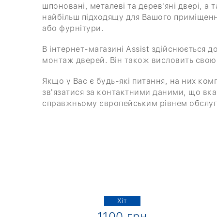
шпоновані, металеві та дерев'яні двері, а
найбільш підходящу для Вашого приміщенн
або фурнітури.
В інтернет-магазині Assist здійснюється д
монтаж дверей. Він також висловить свою
Якщо у Вас є будь-які питання, на них ко
зв'язатися за контактними даними, що вказ
справжньому європейським рівнем обслуг
Хіт
рн
1100 грн