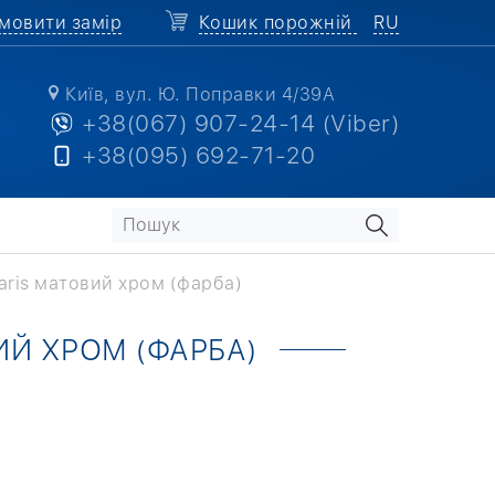
мовити замір
Кошик порожній
RU
Київ, вул. Ю. Поправки 4/39А
+38(067) 907-24-14 (Viber)
+38(095) 692-71-20
aris матовий хром (фарба)
ИЙ ХРОМ (ФАРБА)