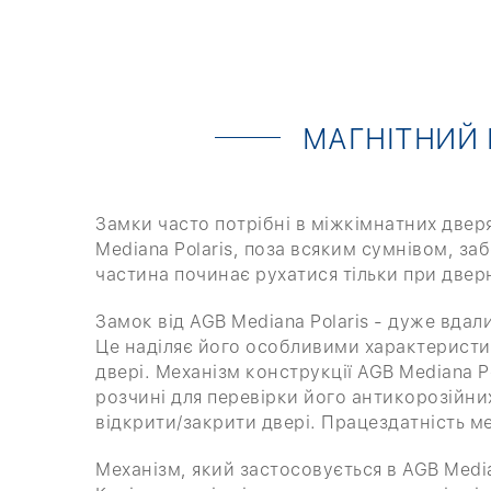
МАГНІТНИЙ М
Замки часто потрібні в міжкімнатних дверя
Mediana Polaris, поза всяким сумнівом, з
частина починає рухатися тільки при двер
Замок від AGB Mediana Polaris - дуже вда
Це наділяє його особливими характеристик
двері. Механізм конструкції AGB Mediana P
розчині для перевірки його антикорозійних
відкрити/закрити двері. Працездатність м
Механізм, який застосовується в AGB Median