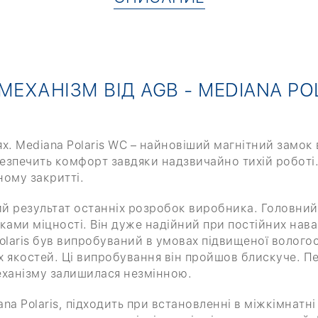
ЕХАНІЗМ ВІД AGB - MEDIANA PO
х. Mediana Polaris WC – найновіший магнітний замок в
абезпечить комфорт завдяки надзвичайно тихій роботі
ному закритті.
лий результат останніх розробок виробника. Головний
ами міцності. Він дуже надійний при постійних нава
olaris був випробуваний в умовах підвищеної волого
 якостей. Ці випробування він пройшов блискуче. Пе
еханізму залишилася незмінною.
a Polaris, підходить при встановленні в міжкімнатні 