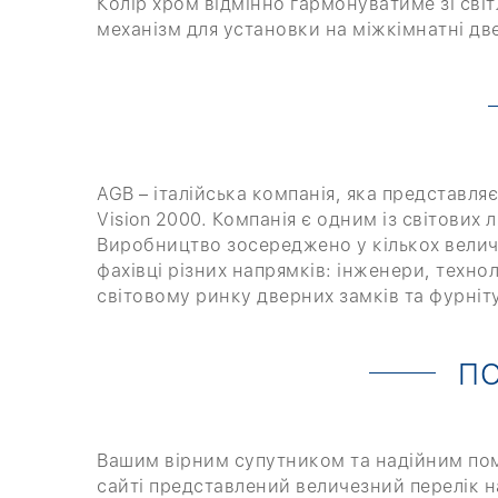
Колір хром відмінно гармонуватиме зі сві
механізм для установки на міжкімнатні дв
AGB – італійська компанія, яка представля
Vision 2000. Компанія є одним із світових
Виробництво зосереджено у кількох величе
фахівці різних напрямків: інженери, техно
світовому ринку дверних замків та фурніт
ПО
Вашим вірним супутником та надійним помі
сайті представлений величезний перелік н