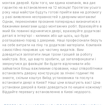
монтаж дверей. Крім того, ми єдина компанія, яка дає
гарантію на встановлення на 12 місяців! Протягом усього
року наші майстри будуть готові прийти вам на допомогу
у разі виявлення несправностей з дверним монтажем!
Однак, переконливе прохання попередньо визначитися з
бажаними вимогами щодо монтажних робіт. Враховуйте в
який бік повинні відчинятися двері, враховуйте додаткові
деталі в інтер'єрі - килимок або ще щось, що буде
розташовано поряд з дверима. Наші професіонали беруть
на себе витрати на піну та додаткові матеріали. Компанія
самостійно покриває цю частину видатків. Вам
доведеться заплатити лише трохи грошей за роботу
майстрів. Все, що варто зробити, це зателефонувати і
звернутися до фахівців! Ви будете відпочивати або
займатися більш важливими справами, наші співробітники
встановлять дверну конструкцію за лічені години! Не
знаєте, скільки коштує Виїзд установника та послуга
встановити двері в Києві? Наші ціни влаштують вас! Ціна
установки дверей в Києві доведеться по кишені кожному!
Віддайте перевагу встановленню в Києві недорого.