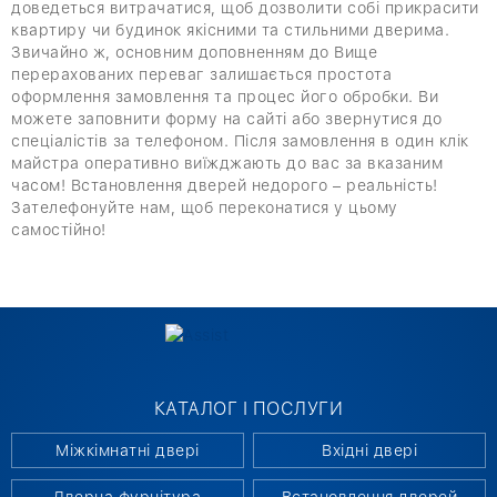
доведеться витрачатися, щоб дозволити собі прикрасити
квартиру чи будинок якісними та стильними дверима.
Звичайно ж, основним доповненням до Вище
перерахованих переваг залишається простота
оформлення замовлення та процес його обробки. Ви
можете заповнити форму на сайті або звернутися до
спеціалістів за телефоном. Після замовлення в один клік
майстра оперативно виїжджають до вас за вказаним
часом! Встановлення дверей недорого – реальність!
Зателефонуйте нам, щоб переконатися у цьому
самостійно!
КАТАЛОГ І ПОСЛУГИ
Міжкімнатні двері
Вхідні двері
Дверна фурнітура
Встановлення дверей