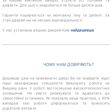
за Вашим викликом швидко усунуть усі поломки та
дефекти. Для цього знадобиться не більше десяти днів.
Гарантія поширюється на монтажну піну та дюбелі. За
стан дверей ми не несемо відповідальності.
У нас установка вхідних дверей Київ
найдешевша
.
ЧОМУ НАМ ДОВІРЯЮТЬ?
Дешевше ціни на міжкімнатні двері Ви не знайдете ніде!
Наші кваліфіковані спеціалісти Виконують роботи на
Вищому рівні. У роботі застосовуємо високотехнологічне
оснащення. Не варто ризикувати та вдаватися до
самостійної установки. Як показала наша практика, у 60%
випадків такі роботи деформуються та приносять
додаткові витрати.