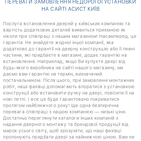
ПЕРЕВАГИ ЗАМОВЛЕННЯ НЕДОРОГОЇ УСТАНОВКИ
НА САЙТІ АСИСТ КИЇВ
Послуга встановлення дверей у київських компаніях та
вартість додаткових деталей виявиться приємною як
ніколи при співпраці з нашим магазином! Насамперед, це
гарантія. Не знайдете жодної іншої компанії, яка
додатково до гарантії на дверну конструкцію або її певні
частини, які придбаєте в магазині, додає гарантію на
встановлення. Наприклад, якщо Ви купуєте двері від
будь-якого виробника на сайті нашого магазину, ми
даємо вам гарантію на термін, визначений
постачальником. Після цього, при замовленні монтажних
робіт, наші фахівці допомагають впоратися з установкою
конструкції або встановити ручку на двері, повісити її на
нові петлі. І все це буде гарантовано покриватися
протягом найближчого року! Ще одна безперечна
перевага співпраці з нашою компанією — низькі ціни.
Достатньо переглянути каталоги інших компаній з
надання дверного монтажу та брендової продукції від
марок усього світу, щоб зрозуміти, що наші фахівці
пропонують придбати двері за найнижчою ціною. Вам не