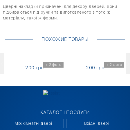
Дверні накладки призначені для декору дверей. Вони
підбираються під ручки та виготовленого з того ж
матеріалу, такої ж форми.
ПОХОЖИЕ ТОВАРЫ
о
+ 2 фото
+ 2 фото
200 грн
200 грн
КАТАЛОГ І ПОСЛУГИ
Міжкімнатні двері
Вхідні двері