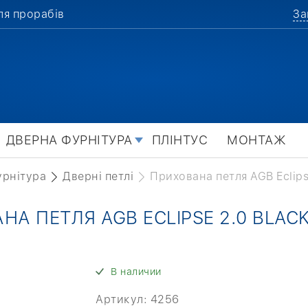
ля прорабів
За
ДВЕРНА ФУРНІТУРА
ПЛІНТУС
МОНТАЖ
урнітура
Дверні петлі
Прихована петля AGB Eclips
А ПЕТЛЯ AGB ECLIPSE 2.0 BLAC
В наличии
Артикул:
4256