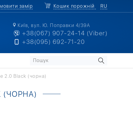
мовити замір
Кошик порожній
RU
Київ, вул. Ю. Поправки 4/39А
+38(067) 907-24-14 (Viber)
+38(095) 692-71-20
e 2.0 Black (чорна)
K (ЧОРНА)