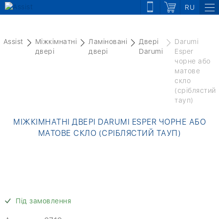
RU
Assist
Міжкімнатні
Ламіновані
Двері
Darumi
двері
двері
Darumi
Esper
чорне або
матове
скло
(сріблястий
тауп)
МІЖКІМНАТНІ ДВЕРІ DARUMI ESPER ЧОРНЕ АБО
МАТОВЕ СКЛО (СРІБЛЯСТИЙ ТАУП)
Під замовлення