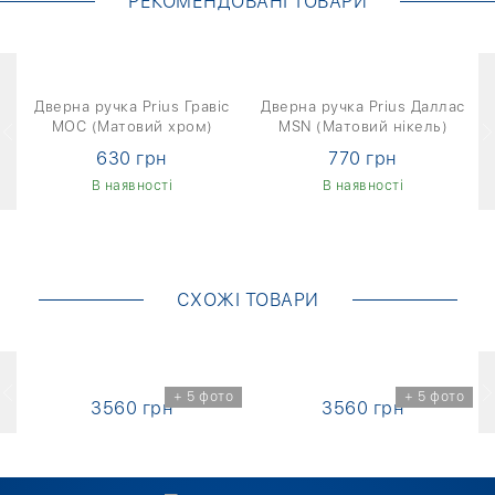
РЕКОМЕНДОВАНІ ТОВАРИ
Дверна ручка Prius Гравіс
Дверна ручка Prius Даллас
MOC (Матовий хром)
MSN (Матовий нікель)
630 грн
770 грн
В наявності
В наявності
СХОЖІ ТОВАРИ
о
+ 5 фото
+ 5 фото
3560 грн
3560 грн