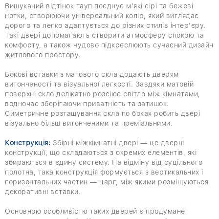
Вишуканий відтінок тауп поєднує м’які сірі та бежеві
нотки, створюючи універсальний колір, який виглядає
дорого та легко адаптується до різних стилів інтер’єру.
Такі двері допомагають створити атмосферу спокою та
комфорту, а також чудово підкреслюють сучасний дизайн
житлового простору.
Бокові вставки з матового скла додають дверям
витонченості та візуальної легкості. Завдяки матовій
поверхні скло делікатно розсіює світло між кімнатами,
водночас зберігаючи приватність та затишок.
Симетричне розташування скла по боках робить двері
візуально більш витонченими та преміальними.
Конструкція:
Збірні міжкімнатні двері — це дверні
конструкції, що складаються з окремих елементів, які
збираються в єдину систему. На відміну від суцільного
полотна, така конструкція формується з вертикальних і
горизонтальних частин — царг, між якими розміщуються
декоративні вставки.
Основною особливістю таких дверей є продумане