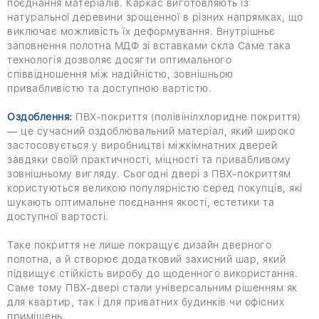
поєднання матеріалів. Каркас виготовляють із
натуральної деревини зрощенної в різних напрямках, що
виключає можливість їх деформування. Внутрішньє
заповнення полотна МДФ зі вставками скла Саме така
технологія дозволяє досягти оптимального
співвідношення між надійністю, зовнішньою
привабливістю та доступною вартістю.
Оздоблення:
ПВХ-покриття (полівінілхлоридне покриття)
— це сучасний оздоблювальний матеріал, який широко
застосовується у виробництві міжкімнатних дверей
завдяки своїй практичності, міцності та привабливому
зовнішньому вигляду. Сьогодні двері з ПВХ-покриттям
користуються великою популярністю серед покупців, які
шукають оптимальне поєднання якості, естетики та
доступної вартості.
Таке покриття не лише покращує дизайн дверного
полотна, а й створює додатковий захисний шар, який
підвищує стійкість виробу до щоденного використання.
Саме тому ПВХ-двері стали універсальним рішенням як
для квартир, так і для приватних будинків чи офісних
приміщень.