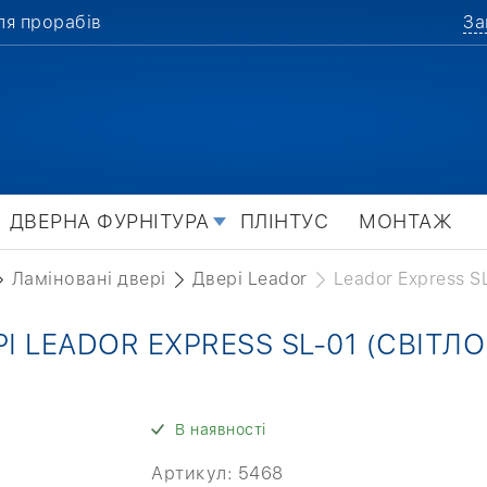
ля прорабів
За
ДВЕРНА ФУРНІТУРА
ПЛІНТУС
МОНТАЖ
Ламіновані двері
Двері Leador
Leador Express S
І LEADOR EXPRESS SL-01 (СВІТЛ
В наявності
Артикул:
5468