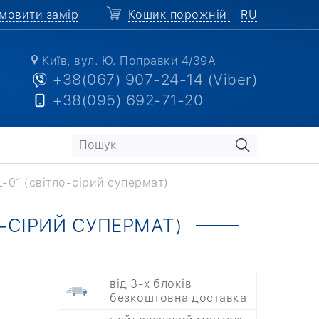
мовити замір
Кошик порожній
RU
Київ, вул. Ю. Поправки 4/39А
+38(067) 907-24-14 (Viber)
+38(095) 692-71-20
L-01 (світло-сірий супермат)
О-СІРИЙ СУПЕРМАТ)
від 3-х блоків
безкоштовна доставка