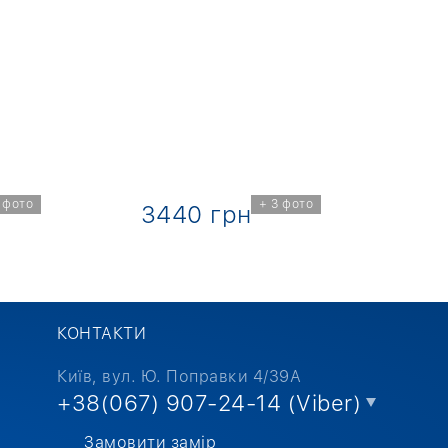
 фото
+ 3 фото
3440 грн
3
КОНТАКТИ
Київ, вул. Ю. Поправки 4/39А
+38(067) 907-24-14 (Viber)
Замовити замір