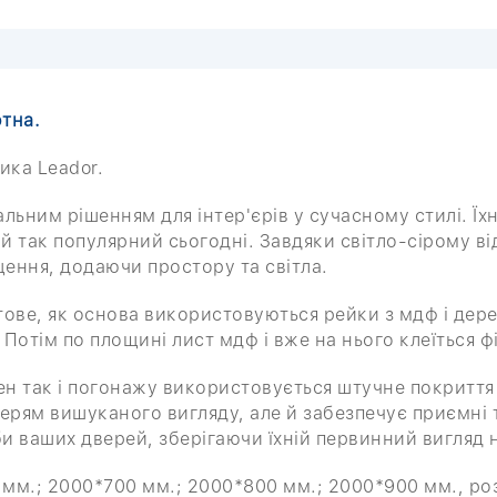
тна.
ика Leador.
деальним рішенням для інтер'єрів у сучасному стилі. Їх
 так популярний сьогодні. Завдяки світло-сірому від
ення, додаючи простору та світла.
ве, як основа використовуються рейки з мдф і дерев
 Потім по площині лист мдф і вже на нього клеїться ф
н так і погонажу використовується штучне покриття -
ерям вишуканого вигляду, але й забезпечує приємні т
и ваших дверей, зберігаючи їхній первинний вигляд н
мм.; 2000*700 мм.; 2000*800 мм.; 2000*900 мм., роз