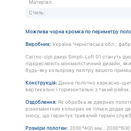
Матеріал:
Стиль:
Можлива чорна кромка по периметру поло
Виробник:
Україна Чернігівська обл., фабр
Світло-сірі двері Simpli-Loft 01 стануть і
підкреслюють мінімалістичний дизайн, який
будь-яку кольорову палітру вашого приміщ
Конструкція:
Данне полотно каркасно-щито
вертикальні і горизонтальні з такий рейок.
Оздоблення:
Як обробка як дверних полоте
різноманітних кольорах не тільки додає дв
зносу, що гарантує тривалий термін служб
Розміри полотен:
2000*400 мм.; 2000*600 