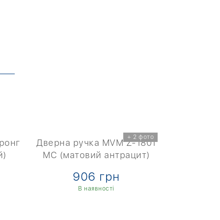
+ 2 фото
тронг
Дверна ручка MVM Z-1801
Дверна р
й)
MC (матовий антрацит)
SN/
906 грн
9
В наявності
В