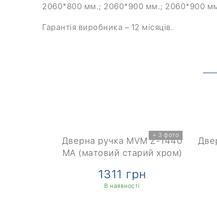
2060*800 мм.; 2060*900 мм.; 2060*900 м
Гарантія виробника – 12 місяців.
+ 2 фото
+ 3 фото
VM Z-1333
Дверна ручка MVM Z-1440
Две
ром)
MA (матовий старий хром)
рн
1311 грн
ті
В наявності