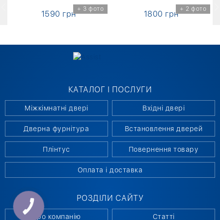
о
+ 3 фото
+ 2 фото
1590 грн
1800 грн
КАТАЛОГ І ПОСЛУГИ
Міжкімнатні двері
Вхідні двері
Дверна фурнітура
Встановлення дверей
Плінтус
Повернення товару
Оплата і доставка
РОЗДІЛИ САЙТУ
КНОПКА
СВЯЗИ
Про компанію
Статті