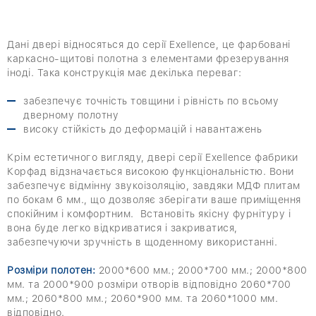
Дані двері відносяться до серії Exellence, це фарбовані
каркасно-щитові полотна з елементами фрезерування
іноді. Така конструкція має декілька переваг:
забезпечує точність товщини і рівність по всьому
дверному полотну
високу стійкість до деформацій і навантажень
Крім естетичного вигляду, двері серії Exellence фабрики
Корфад відзначається високою функціональністю. Вони
забезпечує відмінну звукоізоляцію, завдяки МДФ плитам
по бокам 6 мм., що дозволяє зберігати ваше приміщення
спокійним і комфортним. Встановіть якісну фурнітуру і
вона буде легко відкриватися і закриватися,
забезпечуючи зручність в щоденному використанні.
Розміри полотен:
2000*600 мм.; 2000*700 мм.; 2000*800
мм. та 2000*900 розміри отворів відповідно 2060*700
мм.; 2060*800 мм.; 2060*900 мм. та 2060*1000 мм.
відповідно.