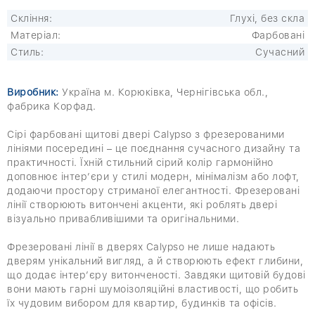
Скління:
Глухі, без скла
Матеріал:
Фарбовані
Стиль:
Сучасний
Виробник:
Україна м. Корюківка, Чернігівська обл.,
фабрика Корфад.
Сірі фарбовані щитові двері Calypso з фрезерованими
лініями посередині – це поєднання сучасного дизайну та
практичності. Їхній стильний сірий колір гармонійно
доповнює інтер’єри у стилі модерн, мінімалізм або лофт,
додаючи простору стриманої елегантності. Фрезеровані
лінії створюють витончені акценти, які роблять двері
візуально привабливішими та оригінальними.
Фрезеровані лінії в дверях Calypso не лише надають
дверям унікальний вигляд, а й створюють ефект глибини,
що додає інтер’єру витонченості. Завдяки щитовій будові
вони мають гарні шумоізоляційні властивості, що робить
їх чудовим вибором для квартир, будинків та офісів.