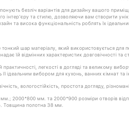
опонують безліч варіантів для дизайну вашого примі
го інтер'єру та стилю, дозволяючи вам створити уні
зайн та висока функціональність роблять їх ідеальни
це тонкий шар матеріалу, який використовується для 
надає їй відмінних характеристик довговічності та ст
 практичності, легкості в догляді та великому вибор
 її ідеальним вибором для кухонь, ванних кімнат та
чність, вологостійкість, простота догляду, різномані
мм.; 2000*800 мм. та 2000*900 розміри отворів відп
о. Товщина полотна 38 мм.