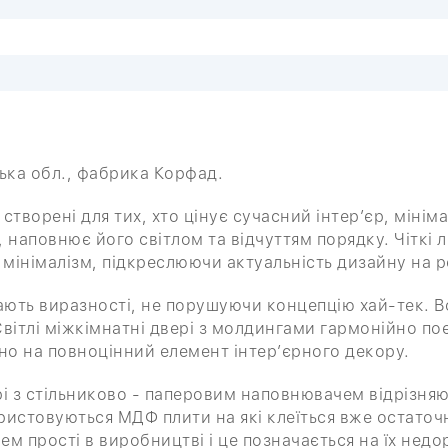
ська обл., фабрика Корфад.
 створені для тих, хто цінує сучасний інтер’єр, мініма
 наповнює його світлом та відчуттям порядку. Чіткі л
 мінімалізм, підкреслюючи актуальність дизайну на 
ають виразності, не порушуючи концепцію хай-тек. В
Світлі міжкімнатні двері з молдингами гармонійно по
но на повноцінний елемент інтер’єрного декору.
і з стільниково - паперовим наповнювачем відрізняют
истовуються МДФ плити на які клеїться вже остаточн
м прості в виробництві і це позначається на їх недор