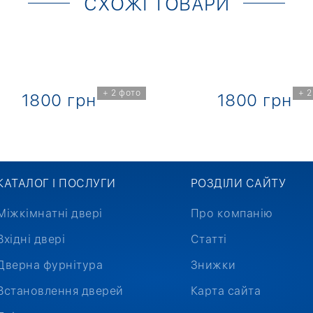
СХОЖІ ТОВАРИ
+ 2 фото
+ 2
1800 грн
1800 грн
КАТАЛОГ І ПОСЛУГИ
РОЗДІЛИ САЙТУ
Міжкімнатні двері
Про компанію
Вхідні двері
Статті
Дверна фурнітура
Знижки
Встановлення дверей
Карта сайта