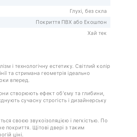
Глухі, без скла
Покриття ПВХ або Екошпон
Хай тек
лізм і технологічну естетику. Світлий колір
інії та стримана геометрія ідеально
роки вперед.
они створюють ефект об’єму та глибини,
єднують сучасну строгість і дизайнерську
ься своєю звукоізоляцією і легкістью. По
е покриття. Щітові двері з таким
огій ціні.