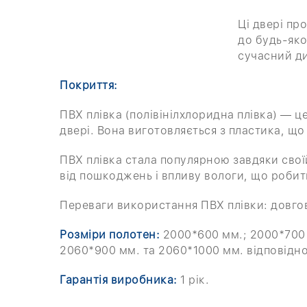
Ці двері пр
до будь-яко
сучасний ди
Покриття:
ПВХ плівка (полівінілхлоридна плівка) — 
двері. Вона виготовляється з пластика, що 
ПВХ плівка стала популярною завдяки своїй
від пошкоджень і впливу вологи, що робить
Переваги використання ПВХ плівки: довгові
Розміри полотен:
2000*600 мм.; 2000*700 
2060*900 мм. та 2060*1000 мм. відповідн
Гарантія виробника:
1 рік.