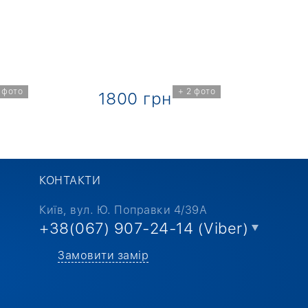
 фото
+ 2 фото
1800 грн
1
КОНТАКТИ
Київ, вул. Ю. Поправки 4/39А
+38(067) 907-24-14 (Viber)
Замовити замір