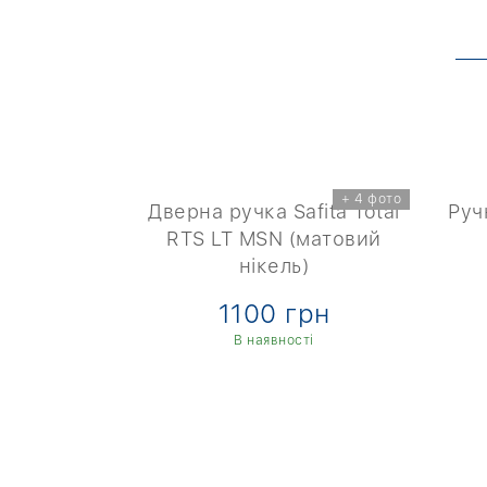
+ 4 фото
ius Ерідан
Дверна ручка Safita Total
Руч
 нікель)
RTS LT MSN (матовий
нікель)
рн
1100 грн
ті
В наявності