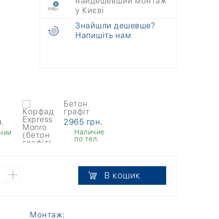
найдешевший монтаж
у Києві
Знайшли дешевше?
Напишіть нам
Бетон
графіт
.
2965 грн.
Наличие
чии
по тел.
В кошик
Монтаж: