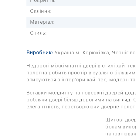
Покриття:
Скління:
Матеріал:
Стиль:
Виробник:
Україна м. Корюківка, Чернігів
Недорогі міжкімнатні двері в стилі хай-тек
полотна робить простір візуально більшим,
вписуються в інтер’єри хай-тек, модерн та
Вставки молдингу на поверхні дверей дод
роблячи двері більш дорогими на вигляд. 
елегантність, перетворюючи дверне полот
Щитові двер
бокам викор
наповнюваче