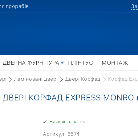
ля прорабів
За
ДВЕРНА ФУРНІТУРА
ПЛІНТУС
МОНТАЖ
ері
Ламіновані двері
Двері Корфад
Корфад Exp
 ДВЕРІ КОРФАД EXPRESS MONRO 
Наявність за тел.
Артикул:
6574