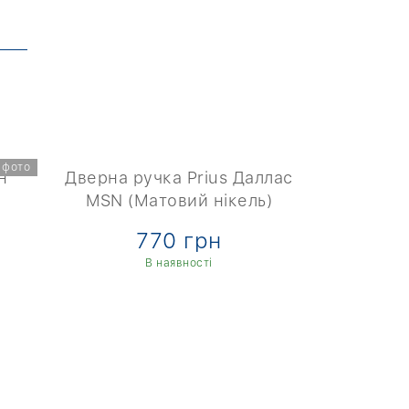
 фото
н"
Дверна ручка Prius Даллас
Дверна ру
MSN (Матовий нікель)
MSN (Ма
770 грн
7
В наявності
В