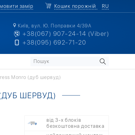
мовити замір
Кошик порожній
RU
Київ, вул. Ю. Поправки 4/39А
+38(067) 907-24-14 (Viber)
+38(095) 692-71-20
ress Monro (дуб шервуд)
(ДУБ ШЕРВУД)
від 3-х блоків
безкоштовна доставка