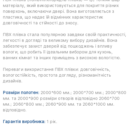
матеріалу, який використовується для покриття різних
поверхонь, включаючи двері. Вона виготовляється з
пластика, що надає їй відмінних характеристик
довговічності та стійкості до зносу.
ПВХ плівка стала популярною завдяки своїй практичності,
легкості в догляді та великому вибору дизайнів. Вона
забезпечує захист дверей від пошкоджень і впливу
вологи, що робить її ідеальним вибором для кухонь,
ванних кімнат та інших приміщень з високою вологістю.
Переваги використання ПВХ плівки: довговічність,
вологостійкість, простота догляду, різноманітність
дизайнів.
Розміри полотен:
2000*600 мм.; 2000*700 мм.; 2000*800
мм. та 2000*900 розміри отворів відповідно 2060*700
мм.; 2060*800 мм.; 2060*900 мм. та 2060*1000 мм.
відповідно.
Гарантія виробника:
1 рік.