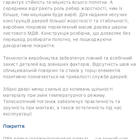
гарантує стійкість та міцність всього полотна. А
середники відіграють роль ребер жорсткості, чим їх
більше, тим міцнішим буде виріб. Для надання несучих
конструкцій дверей більшої жорсткості та стабільності,
виробник покриває переклеєний масив дерева шаром
листового МДФ. Конструкція розбірна, що дозволяє без
перешкод розбирати полотно, не пошкоджуючи
декоративне покриття.
Технологія виробництва забезпечує повний та всебічний
захист деталей від зовнішніх факторів. Відсутність швів на
облицювальній поверхні та стиків у торці елементів
позитивно позначається на тривалості служби дверей.
Збірні двері менш схильні до коливань щільності
матеріалу при зміні температурного режиму.
Телескопічний погонаж забезпечує практичність та
зручність при монтажі, а також естетичність під час
експлуатації.
Покриття:
ПВХ плівка (полівінілхлоридна плівка) — це тонкий шар