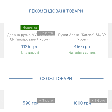
РЕКОМЕНДОВАНІ ТОВАРИ
Новинка
+ 2 фото
Дверна ручка MVM Z-1420
Ручки Assist "Katana" SN/CP
CP (полірований хром)
(хром)
1125 грн
450 грн
В наявності
Наявність за тел.
СХОЖІ ТОВАРИ
о
+ 3 фото
+ 2 фото
1590 грн
1800 грн