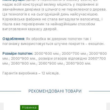
надає всій конструкції велику міцність у порівнянні зі
звичайними дверима із цільного не переклеєного дерева.
Ця технологія є на сьогоднішній день найсучаснішою.
Корюківська фабрика не стала вигадувати велосипед, і
пішла вже перевіреним та найнадійнішим способом
виготовлення каркасу дверей.
Оздоблення:
Як обробка як дверних полотен так і
погонажу використовується штучне покриття - екошпон.
Розміри полотен:
2000*600 мм.; 2000*700 мм.; 2000*800
мм.; 2000*900 мм., розміри отворів відповідно 2060*700
мм.; 2060*800 мм.; 2060*900 мм.; 2060*900 мм.
Гарантія виробника – 12 місяців.
РЕКОМЕНДОВАНІ ТОВАРИ
Новинка