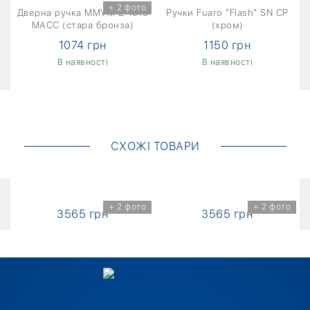
о
+ 2 фото
Дверна ручка MMVM Z-1313
Ручки Fuaro "Flash" SN CP
MACC (стара бронза)
(хром)
1074 грн
1150 грн
В наявності
В наявності
СХОЖІ ТОВАРИ
о
+ 2 фото
+ 2 фото
3565 грн
3565 грн