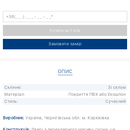
Замовити замір
ОПИС
Скління:
Зі склом
Матеріал:
Покриття ПВХ або Екошпон
Стиль:
Сучасний
Виробник:
Україна, Чернігівська обл. м. Корюківка
Конструкція:
Двері з переклеєного масиву сосни, це