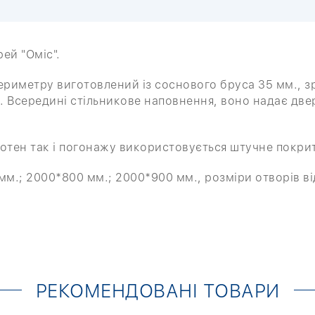
рей
"Оміс".
 периметру виготовлений із соснового бруса 35 мм.,
Всередині стільникове наповнення, воно надає двері 
тен так і погонажу використовується штучне покриття
м.; 2000*800 мм.; 2000*900 мм., розміри отворів в
РЕКОМЕНДОВАНІ ТОВАРИ