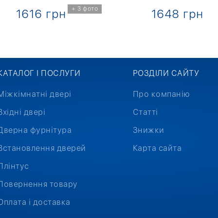
+ 3 фото
1616 грн
1648 грн
КАТАЛОГ І ПОСЛУГИ
РОЗДІЛИ САЙТУ
Міжкімнатні двері
Про компанію
Вхідні двері
Статті
Дверна фурнітура
Знижки
Встановлення дверей
Карта сайта
Плінтус
Повернення товару
Оплата і доставка