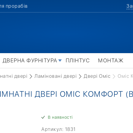
ля прорабів
За
ДВЕРНА ФУРНІТУРА
ПЛІНТУС
МОНТАЖ
натні двері
Ламіновані двері
Двері Оміс
Оміс 
ІМНАТНІ ДВЕРІ ОМІС КОМФОРТ (В
В наявності
Артикул:
1831