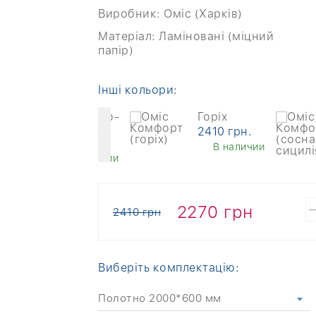
Виробник:
Оміс (Харків)
Матеріал:
Ламіновані (міцний
папір)
Інші кольори:
Дуб світло-
Горіх
сірий
2410 грн.
2410 грн.
В наличии
В наличии
2270 грн
2410 грн
Виберіть комплектацію:
Полотно 2000*600 мм