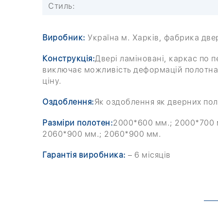
Стиль:
Виробник:
Україна м. Харків, фабрика две
Конструкція:
Двері ламіновані, каркас по
виключає можливість деформацій полотна. 
ціну.
Оздоблення:
Як оздоблення як дверних поло
Разміри полотен:
2000*600 мм.; 2000*700 м
2060*900 мм.; 2060*900 мм.
Гарантія виробника:
– 6 місяців