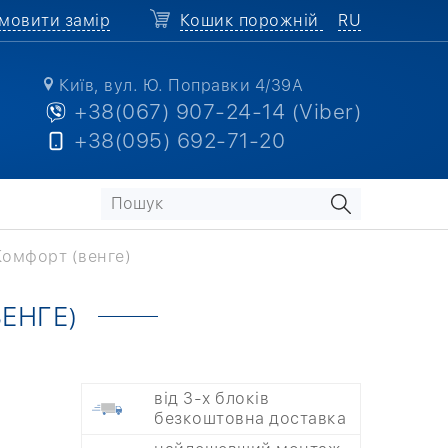
мовити замір
Кошик порожній
RU
Київ, вул. Ю. Поправки 4/39А
+38(067) 907-24-14 (Viber)
+38(095) 692-71-20
Комфорт (венге)
ЕНГЕ)
від 3-х блоків
безкоштовна доставка