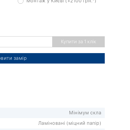
Монтаж у Києві (+2100 грн.*)
вити замір
Мінімум скла
Ламіновані (міцний папір)