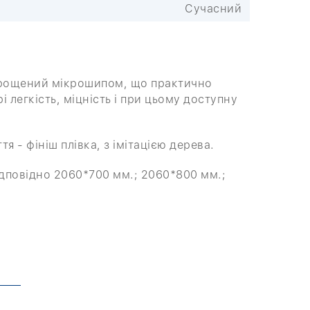
Сучасний
 зрощений мікрошипом, що практично
легкість, міцність і при цьому доступну
 - фініш плівка, з імітацією дерева.
ідповідно 2060*700 мм.; 2060*800 мм.;