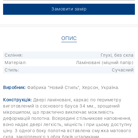
Замовити замір
ОПИС
Скління:
Глухі, без скла
Матеріал:
Ламіновані (міцний папір)
Стиль:
Сучасний
Виробник:
Фабрика "Новий Стиль", Херсон, Україна.
Конструкція:
Двері ламіновані, каркас по периметру
виготовлений із соснового бруса 34 мм., зрощений
мікрошипом, що практично виключає можливість
деформацій полотна. Всередині стільникове наповнення,
воно надає двері легкість, міцність і при цьому доступну
ціну. З одного боку полотна вставлена смужка матового
скла, закріпленого з обох боків штапиками.