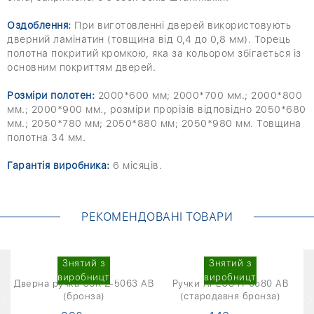
Оздоблення:
При виготовленні дверей використовують
дверний ламінатин (товщина від 0,4 до 0,8 мм). Торець
полотна покритий кромкою, яка за кольором збігається із
основним покриттям дверей.
Розміри полотен:
2000*600 мм; 2000*700 мм.; 2000*800
мм.; 2000*900 мм., розміри прорізів відповідно 2050*680
мм.; 2050*780 мм; 2050*880 мм; 2050*980 мм. Товщина
полотна 34 мм.
Гарантія виробника:
6 місяців.
РЕКОМЕНДОВАНІ ТОВАРИ
Знятий з
Знятий з
виробництва
виробництва
Дверна ручка USK Z-5063 AB
Ручки APECS H-0580 AB
Д
(бронза)
(стародавня бронза)