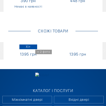
390 грн
448 грн
Немає в наявності
СХОЖІ ТОВАРИ
Хіт
о
+ 2 фото
1395 грн
1395 грн
КАТАЛОГ І ПОСЛУГИ
Міжкімнатні двері
Вхідні двері