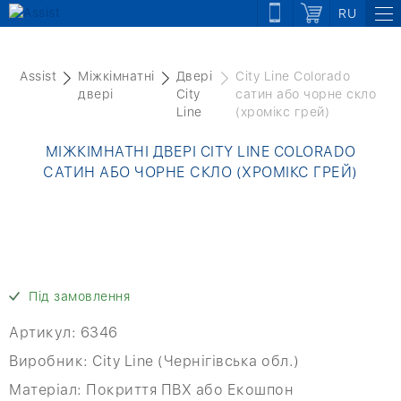
RU
Assist
Міжкімнатні
Двері
City Line Colorado
двері
City
сатин або чорне скло
Line
(хромікс грей)
МІЖКІМНАТНІ ДВЕРІ CITY LINE COLORADO
САТИН АБО ЧОРНЕ СКЛО (ХРОМІКС ГРЕЙ)
Під замовлення
Артикул:
6346
Виробник:
City Line (Чернігівська обл.)
Матеріал:
Покриття ПВХ або Екошпон