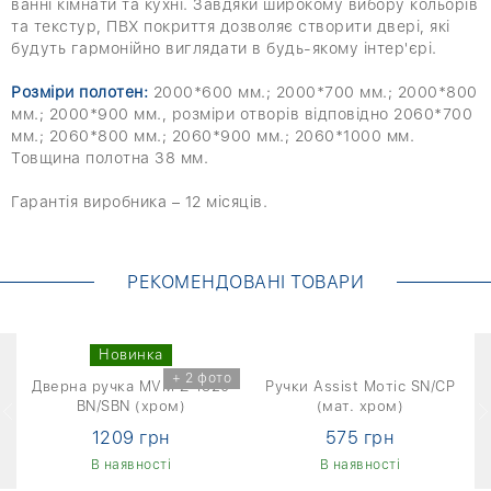
ванні кімнати та кухні. Завдяки широкому вибору кольорів
та текстур, ПВХ покриття дозволяє створити двері, які
будуть гармонійно виглядати в будь-якому інтер'єрі.
Розміри полотен:
2000*600 мм.; 2000*700 мм.; 2000*800
мм.; 2000*900 мм., розміри отворів відповідно 2060*700
мм.; 2060*800 мм.; 2060*900 мм.; 2060*1000 мм.
Товщина полотна 38 мм.
Гарантія виробника – 12 місяців.
РЕКОМЕНДОВАНІ ТОВАРИ
Новинка
о
+ 2 фото
S
Дверна ручка MVM Z-1320
Ручки Assist Мотіс SN/CP
BN/SBN (хром)
(мат. хром)
1209 грн
575 грн
В наявності
В наявності