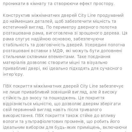
проникати в кімнату та створюючи ефект простору.
Конструктив міжкімнатних дверей City Line продуманий
до найменших деталей, щоб забезпечити міцність та
естетичний вигляд. По периметру дверного полотна
розташована рама, виготовлена зі зрощеного дерева. Ця
рама слугує надійною основою, забезпечуючи
стабільність та довговічність дверей. Усередині полотна
розташовані вставки з МДФ, які можуть бути доповнені
стильними скляними елементами. Таке поєднання
матеріалів дозволяє створити міцні та візуально
привабливі двері, які ідеально підходять для сучасного
інтер'єру.
ПВХ покриття міжкімнатних дверей City Line забезпечує
не лише привабливий зовнішній вигляд, але й високу
стійкість до зносу та пошкоджень. Це покриття
відрізняється міцністю, що дозволяє дверям зберігати
свій первинний вигляд навіть після тривалого
використання. ПВХ покриття також стійке до впливу
вологи та ультрафіолетових променів, що робить його
ідеальним вибором для будь-яких приміщень, включаючи