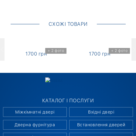
СХОЖІ ТОВАРИ
о
+ 2 фото
+ 2 фото
1700 грн
1700 грн
КАТАЛОГ І ПОСЛУГИ
Міжкімнатні двері
Вхідні двері
Дверна фурнітура
Встановлення дверей