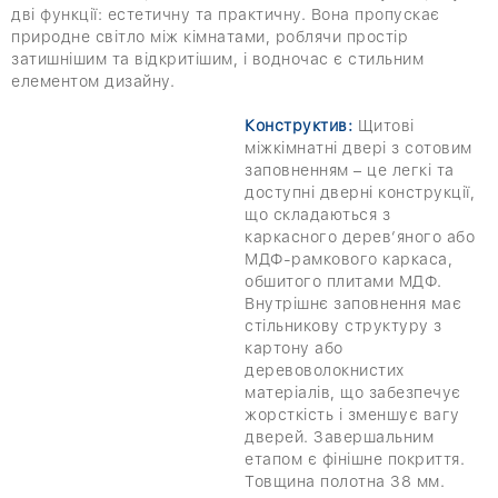
дві функції: естетичну та практичну. Вона пропускає
природне світло між кімнатами, роблячи простір
затишнішим та відкритішим, і водночас є стильним
елементом дизайну.
Конструктив:
Щитові
міжкімнатні двері з сотовим
заповненням – це легкі та
доступні дверні конструкції,
що складаються з
каркасного дерев’яного або
МДФ-рамкового каркаса,
обшитого плитами МДФ.
Внутрішнє заповнення має
стільникову структуру з
картону або
деревоволокнистих
матеріалів, що забезпечує
жорсткість і зменшує вагу
дверей. Завершальним
етапом є фінішне покриття.
Товщина полотна 38 мм.