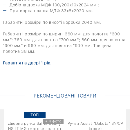
Добірна доска МДФ 100/200х10х2024 мм.;
Притворна планка МДФ 33х8х2020 мм.
Габаритні розміри по висоті коробки 2040 мм.
Габаритні розміри по ширині 660 мм. для полотна "600
мм."; 760 мм. для полотна "700 мм."; 860 мм. для полотна
"900 мм." и 960 мм. для полотна "900 мм. Товщина
полотна 38 мм.
Гарантія на двері 1 рік.
РЕКОМЕНДОВАНІ ТОВАРИ
TOП
+ 4 фото
4
Дверна ручка Safita Comfy
Ручки Assist "Dakota" SN/CP
HS LT MG (матове золото)
(хром)