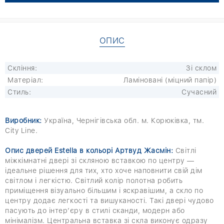
ОПИС
Скління:
Зі склом
Матеріал:
Ламіновані (міцний папір)
Стиль:
Сучасний
Виробник:
Україна, Чернігівська обл. м. Корюківка, тм.
City Line.
Опис дверей Estella в кольорі Артвуд Жасмін:
Світлі
міжкімнатні двері зі скляною вставкою по центру —
ідеальне рішення для тих, хто хоче наповнити свій дім
світлом і легкістю. Світлий колір полотна робить
приміщення візуально більшим і яскравішим, а скло по
центру додає легкості та вишуканості. Такі двері чудово
пасують до інтер’єру в стилі сканди, модерн або
мінімалізм. Центральна вставка зі скла виконує одразу