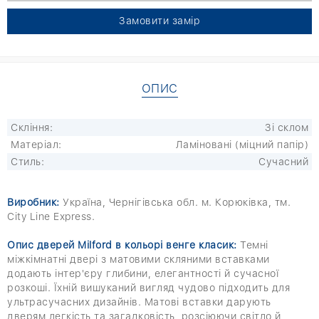
Замовити замір
ОПИС
Скління:
Зі склом
Матеріал:
Ламіновані (міцний папір)
Стиль:
Сучасний
Виробник:
Україна, Чернігівська обл. м. Корюківка, тм.
City Line Express.
Опис дверей Milford в кольорі венге класик:
Темні
міжкімнатні двері з матовими скляними вставками
додають інтер'єру глибини, елегантності й сучасної
розкоші. Їхній вишуканий вигляд чудово підходить для
ультрасучасних дизайнів. Матові вставки дарують
дверям легкість та загадковість, розсіюючи світло й