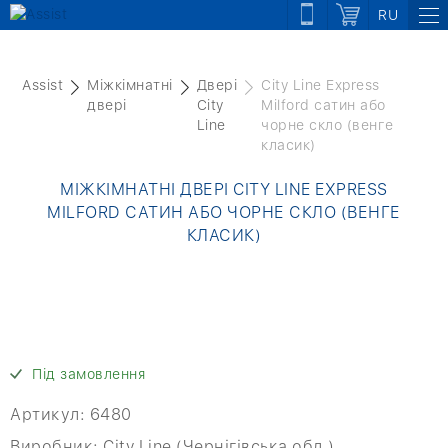
RU
Assist
Міжкімнатні
Двері
City Line Express
двері
City
Milford сатин або
Line
чорне скло (венге
класик)
МІЖКІМНАТНІ ДВЕРІ CITY LINE EXPRESS
MILFORD САТИН АБО ЧОРНЕ СКЛО (ВЕНГЕ
КЛАСИК)
Під замовлення
Артикул:
6480
Виробник:
City Line (Чернігівська обл.)