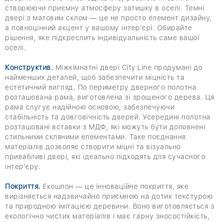
створюючи приємну атмосферу затишку в оселі. Темні
двері з матовим склом — це не просто елемент дизайну,
а повноцінний акцент у вашому інтер'єрі. Обирайте
рішення, яке підкреслить індивідуальність саме вашої
оселі.
Конструктив.
Міжкімнатні двері City Line продумані до
найменших деталей, щоб забезпечити міцність та
естетичний вигляд. По периметру дверного полотна
розташована рама, виготовлена зі зрощеного дерева. Ця
рама слугує надійною основою, забезпечуючи
стабільність та довговічність дверей. Усередині полотна
розташовані вставки з МДФ, які можуть бути доповнені
стильними скляними елементами. Таке поєднання
матеріалів дозволяє створити міцні та візуально
привабливі двері, які ідеально підходять для сучасного
інтер'єру.
Покриття.
Екошпон — це інноваційне покриття, яке
вирізняється надзвичайно приємною на дотик текстурою
та природною імітацією деревини. Воно виготовляється з
екологічно чистих матеріалів і має гарну зносостійкість,