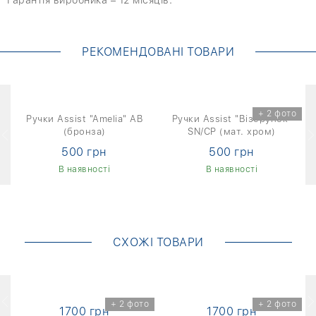
РЕКОМЕНДОВАНІ ТОВАРИ
+ 2 фото
т
Ручки Assist "Amelia" AB
Ручки Assist "Візерунок"
(бронза)
SN/CP (мат. хром)
500 грн
500 грн
В наявності
В наявності
СХОЖІ ТОВАРИ
о
+ 2 фото
+ 2 фото
1700 грн
1700 грн