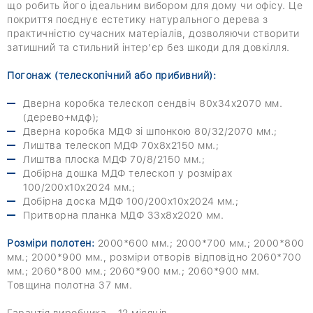
що робить його ідеальним вибором для дому чи офісу. Це
покриття поєднує естетику натурального дерева з
практичністю сучасних матеріалів, дозволяючи створити
затишний та стильний інтер’єр без шкоди для довкілля.
Погонаж (телескопічний або прибивний):
Дверна коробка телескоп сендвіч 80х34х2070 мм.
(дерево+мдф);
Дверна коробка МДФ зі шпонкою 80/32/2070 мм.;
Лиштва телескоп МДФ 70х8х2150 мм.;
Лиштва плоска МДФ 70/8/2150 мм.;
Добірна дошка МДФ телескоп у розмірах
100/200х10х2024 мм.;
Добірна доска МДФ 100/200х10х2024 мм.;
Притворна планка МДФ 33х8х2020 мм.
Розміри полотен:
2000*600 мм.; 2000*700 мм.; 2000*800
мм.; 2000*900 мм., розміри отворів відповідно 2060*700
мм.; 2060*800 мм.; 2060*900 мм.; 2060*900 мм.
Товщина полотна 37 мм.
Гарантія виробника – 12 місяців.