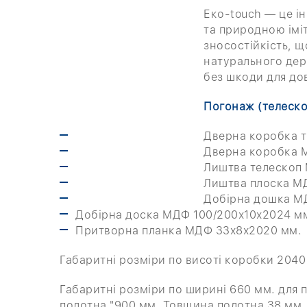
Еко-touch — це і
та природною іміт
зносостійкість, 
натурального дер
без шкоди для дов
Погонаж (телеско
Дверна коробка т
Дверна коробка М
Лиштва телескоп 
Лиштва плоска МД
Добірна дошка МД
Добірна доска МДФ 100/200х10х2024 мм
Притворна планка МДФ 33х8х2020 мм.
Габаритні розміри по висоті коробки 2040
Габаритні розміри по ширині 660 мм. для п
полотна "900 мм. Товщина полотна 38 мм.