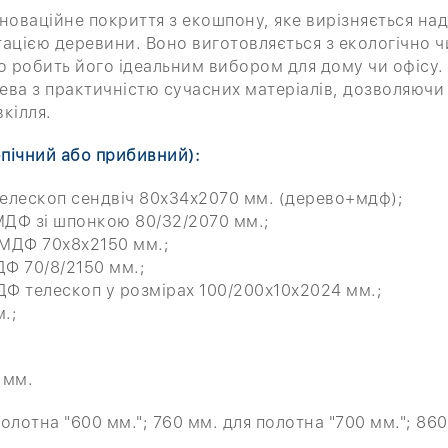
нноваційне покриття з екошпону, яке вирізняється н
ацією деревини. Воно виготовляється з екологічно чи
що робить його ідеальним вибором для дому чи офісу.
ева з практичністю сучасних матеріалів, дозволяючи
кілля.
пічний або прибивний):
елескоп сендвіч 80х34х2070 мм. (дерево+мдф);
ДФ зі шпонкою 80/32/2070 мм.;
МДФ 70х8х2150 мм.;
Ф 70/8/2150 мм.;
Ф телескоп у розмірах 100/200х10х2024 мм.;
.;
 мм.
олотна "600 мм."; 760 мм. для полотна "700 мм."; 860