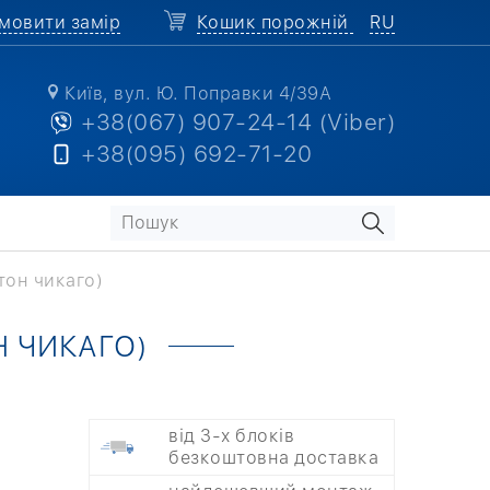
мовити замір
Кошик порожній
RU
Київ, вул. Ю. Поправки 4/39А
+38(067) 907-24-14 (Viber)
+38(095) 692-71-20
етон чикаго)
Н ЧИКАГО)
від 3-х блоків
безкоштовна доставка