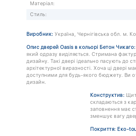
Матеріал:
Стиль:
Виробник:
Україна, Чернігівська обл. м. Кор
Опис дверей Oasis в кольорі Бетон Чикаго:
який одразу виділяється. Стримана фактур
дизайну. Такі двері ідеально пасують до с
архітектурної виразності. Хоча ці двері 
доступними для будь-якого бюджету. Ви о
дизайн.
Конструктив:
Щито
складаються з ка
заповнення має с
зменшує вагу две
Покриття: Еко-to