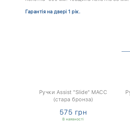
Гарантія на двері 1 рік.
+ 4 фото
fita Strong
Ручки Assist "Slide" MACC
Р
вий хром)
(стара бронза)
рн
575 грн
ті
В наявності