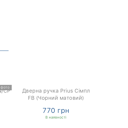
 фото
N/CP
Дверна ручка Prius Сімпл
Дверна руч
FB (Чорний матовий)
HS LT CS
770 грн
9
В наявності
В