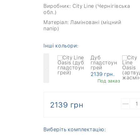
Виробник:
City Line (Чернігівська
обл.)
Матеріал:
Ламіновані (міцний
папір)
Інші кольори:
Онікс сірий
Дуб
гладстоун
6469 грн.
грей
Под заказ
2139 грн.
Под заказ
2139 грн
Виберіть комплектацію: