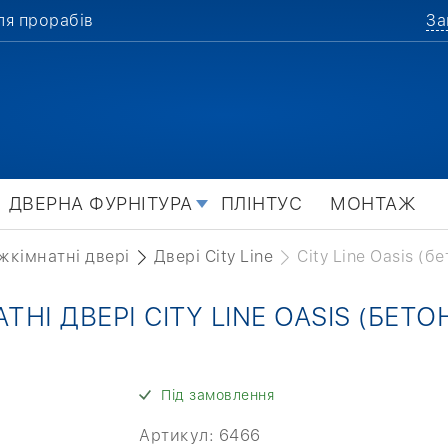
ля прорабів
За
ДВЕРНА ФУРНІТУРА
ПЛІНТУС
МОНТАЖ
жкімнатні двері
Двері City Line
City Line Oasis (б
ТНІ ДВЕРІ CITY LINE OASIS (БЕТО
Під замовлення
Артикул:
6466