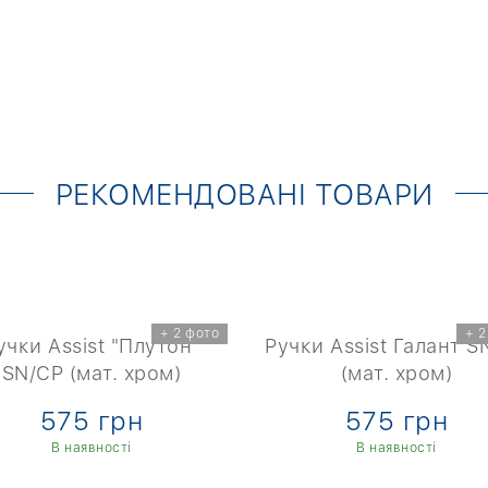
РЕКОМЕНДОВАНІ ТОВАРИ
+ 2 фото
+ 2
учки Assist "Плутон"
Ручки Assist Галант S
SN/CP (мат. хром)
(мат. хром)
575 грн
575 грн
В наявності
В наявності