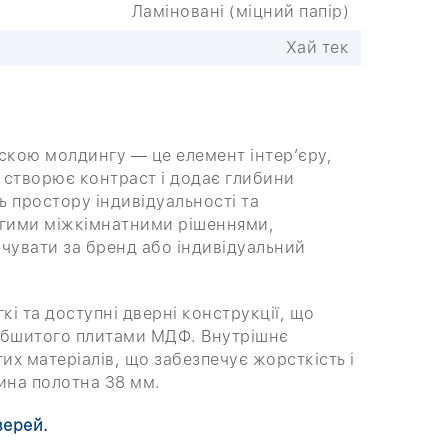
Ламіновані (міцний папір)
Хай тек
скою молдингу — це елемент інтер’єру,
 створює контраст і додає глибини
ть простору індивідуальності та
рогими міжкімнатними рішеннями,
чувати за бренд або індивідуальний
кі та доступні дверні конструкції, що
обшитого плитами МДФ. Внутрішнє
х матеріалів, що забезпечує жорсткість і
ина полотна 38 мм.
верей.