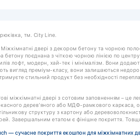
юківка, тм. City Line.
Міжкімнатні двері з декором бетону та чорною поло
а бетону поєднана з чіткою чорною лінією по центру
тилів лофт, модерн, хай-тек і мінімалізм. Вони додаю
мають вигляд преміум-класу, вони залишаються недо
тримуєте стильний продукт без необхідності перепла
ві міжкімнатні двері з сотовим заповненням – це лег
ркасного дерев’яного або МДФ-рамкового каркаса, 
тільникову структуру з картону або деревоволокнисти
рей. Завершальним етапом є фінішне покриття. Товщ
uch — сучасне покриття екошпон для міжкімнатних д