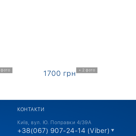
 фото
+ 2 фото
1700 грн
1
КОНТАКТИ
Київ, вул. Ю. Поправки 4/39А
+38(067) 907-24-14 (Viber)