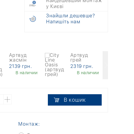
найдешевший монтаж
у Києві
Знайшли дешевше?
Напишіть нам
Артвуд
Артвуд
Он
жасмін
грей
64
2139 грн.
2319 грн.
В наличии
В наличии
В кошик
Монтаж: