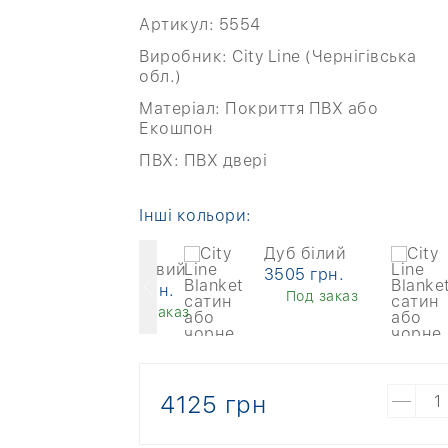
Артикул:
5554
Виробник:
City Line (Чернігівська
обл.)
Матеріал:
Покриття ПВХ або
Екошпон
ПВХ:
ПВХ двері
Інші кольори:
Дуб
Дуб білий
бронзовий
3505 грн.
5367 грн.
Под заказ
Под заказ
4125 грн