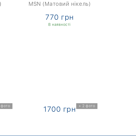
)
MSN (Матовий нікель)
FB (Чо
770 грн
7
В наявності
В
 фото
+ 2 фото
1700 грн
1