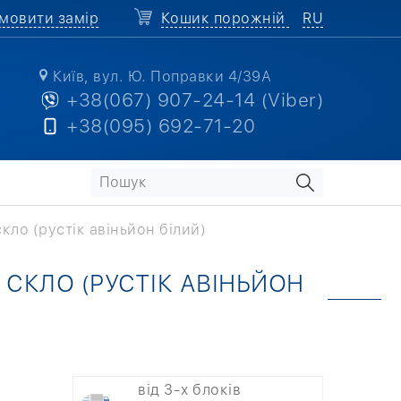
мовити замір
Кошик порожній
RU
Київ, вул. Ю. Поправки 4/39А
+38(067) 907-24-14 (Viber)
+38(095) 692-71-20
скло (рустік авіньйон білий)
 СКЛО (РУСТІК АВІНЬЙОН
від 3-х блоків