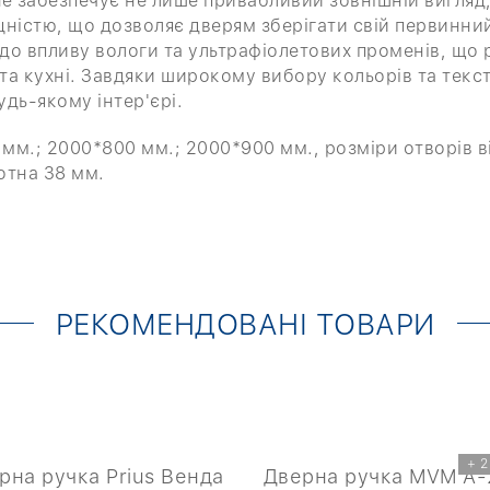
e забезпечує не лише привабливий зовнішній вигляд, 
цністю, що дозволяє дверям зберігати свій первинний
до впливу вологи та ультрафіолетових променів, що 
та кухні. Завдяки широкому вибору кольорів та текс
удь-якому інтер'єрі.
мм.; 2000*800 мм.; 2000*900 мм., розміри отворів в
отна 38 мм.
РЕКОМЕНДОВАНІ ТОВАРИ
+ 2
рна ручка Prius Венда
Дверна ручка MVM A-