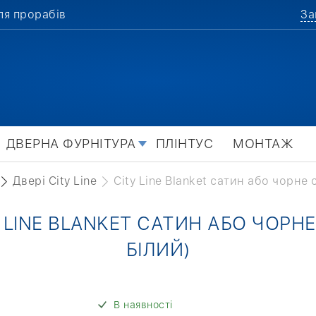
ля прорабів
За
ДВЕРНА ФУРНІТУРА
ПЛІНТУС
МОНТАЖ
Двері City Line
City Line Blanket сатин або чорне 
Y LINE BLANKET САТИН АБО ЧОРНЕ
БІЛИЙ)
В наявності