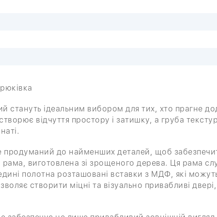
орюківка
ілий стануть ідеальним вибором для тих, хто прагне 
 створює відчуття простору і затишку, а груба текст
наті.
e продуманий до найменших деталей, щоб забезпечит
рама, виготовлена зі зрощеного дерева. Ця рама сл
ередині полотна розташовані вставки з МДФ, які можу
воляє створити міцні та візуально привабливі двері, 