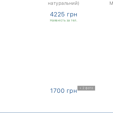
атовий)
натуральний)
М
рн
4225 грн
ті
Наявність за тел.
+ 2 фото
+ 2 фото
рн
1700 грн