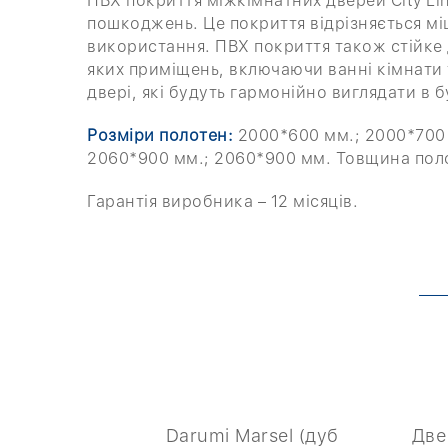
ПВХ покриття міжкімнатних дверей City Lin
пошкоджень. Це покриття відрізняється мі
використання. ПВХ покриття також стійке 
яких приміщень, включаючи ванні кімнати 
двері, які будуть гармонійно виглядати в б
Розміри полотен:
2000*600 мм.; 2000*700 
2060*900 мм.; 2060*900 мм. Товщина пол
Гарантія виробника – 12 місяців.
ius Ерідан
Darumi Marsel (дуб
Две