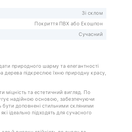
Зі склом
Покриття ПВХ або Екошпон
Сучасний
додати природного шарму та елегантності
ура дерева підкреслює їхню природну красу,
и міцність та естетичний вигляд. По
угує надійною основою, забезпечуючи
ть бути доповнені стильними скляними
які ідеально підходять для сучасного