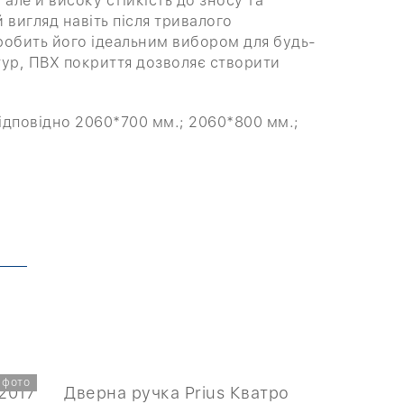
але й високу стійкість до зносу та
 вигляд навіть після тривалого
робить його ідеальним вибором для будь-
тур, ПВХ покриття дозволяє створити
ідповідно 2060*700 мм.; 2060*800 мм.;
 фото
2017
Дверна ручка Prius Кватро
Дверна ру