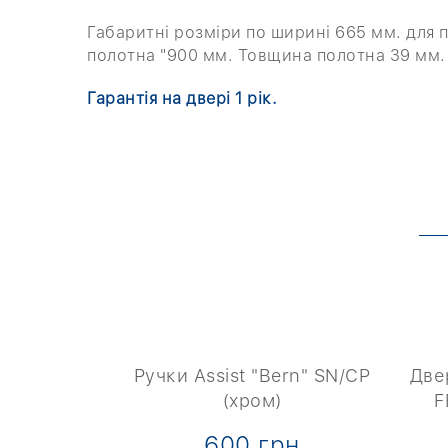
Габаритні розміри по ширині 665 мм. для п
полотна "900 мм. Товщина полотна 39 мм.
Гарантія на двері 1 рік.
+ 4 фото
fita Strong
Ручки Assist "Bern" SN/CP
Две
Чорна)
(хром)
F
рн
600 грн