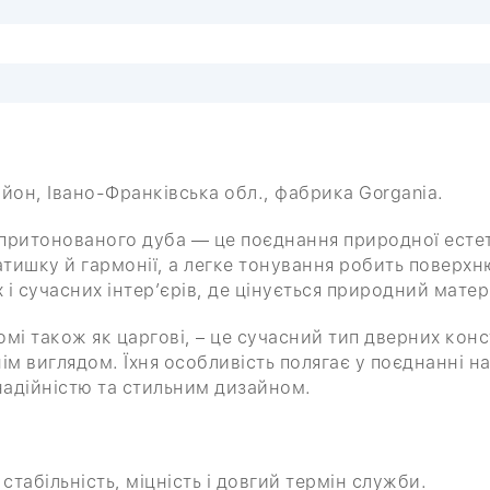
айон, Івано-Франківська обл., фабрика Gorgania.
а притонованого дуба — це поєднання природної естет
тишку й гармонії, а легке тонування робить поверхн
 сучасних інтер’єрів, де цінується природний матеріа
омі також як царгові, – це сучасний тип дверних конс
м виглядом. Їхня особливість полягає у поєднанні 
надійністю та стильним дизайном.
табільність, міцність і довгий термін служби.