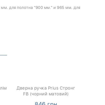
 мм. для полотна "900 мм." и 965 мм. для
лім
Дверна ручка Prius Стронг
Дверна руч
FB (чорний матовий)
HS LT
846 грн
8