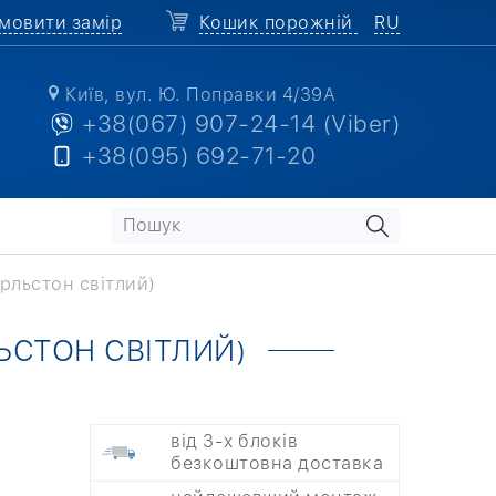
мовити замір
Кошик порожній
RU
Київ, вул. Ю. Поправки 4/39А
+38(067) 907-24-14 (Viber)
+38(095) 692-71-20
рльстон світлий)
ЬСТОН СВІТЛИЙ)
від 3-х блоків
безкоштовна доставка