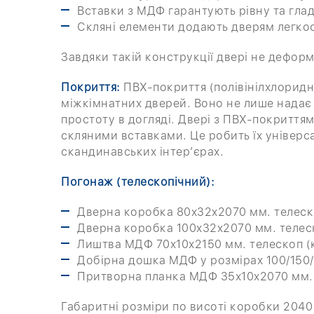
Вставки з МДФ гарантують рівну та гла
Скляні елементи додають дверям легкост
Завдяки такій конструкції двері не дефор
Покриття:
ПВХ-покриття (полівінілхлоридн
міжкімнатних дверей. Воно не лише надає 
простоту в догляді. Двері з ПВХ-покриттям
скляними вставками. Це робить їх універс
скандинавських інтер’єрах.
Погонаж (телескопічний):
Дверна коробка 80х32х2070 мм. телеско
Дверна коробка 100х32х2070 мм. телеск
Лиштва МДФ 70х10х2150 мм. телескоп (
Добірна дошка МДФ у розмірах 100/150/
Притворна планка МДФ 35х10х2070 мм.
Габаритні розміри по висоті коробки 2040