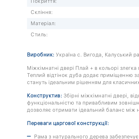
Покриття:
Скління:
Матеріал:
Стиль:
Виробник:
Україна c. Вигода, Калуський р
Міжкімнатні двері Плай + в кольорі злегк
Теплий відтінок дуба додає приміщенню за
стануть ідеальним рішенням для класичних і
Конструктив:
Збірні міжкімнатні двері, від
функціональністю та привабливим зовнішні
дозволяє отримати ідеальний баланс між 
Переваги царгової конструкції:
Рама з натурального дерева забезпечує с