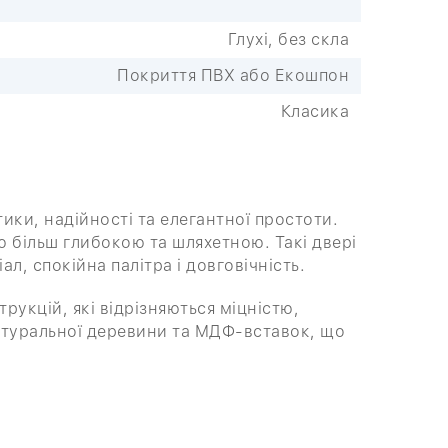
Глухі, без скла
Покриття ПВХ або Екошпон
Класика
ики, надійності та елегантної простоти.
ю більш глибокою та шляхетною. Такі двері
л, спокійна палітра і довговічність.
трукцій, які відрізняються міцністю,
натуральної деревини та МДФ-вставок, що