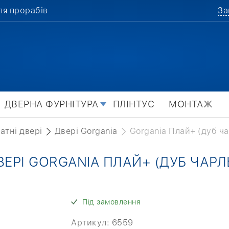
ля прорабів
За
ДВЕРНА ФУРНІТУРА
ПЛІНТУС
МОНТАЖ
атні двері
Двері Gorgania
Gorgania Плай+ (дуб ча
ВЕРІ GORGANIA ПЛАЙ+ (ДУБ ЧАРЛ
Під замовлення
Артикул:
6559