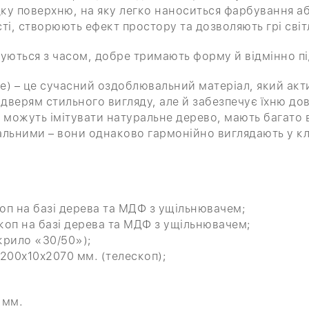
дку поверхню, на яку легко наноситься фарбування а
і, створюють ефект простору та дозволяють грі світ
муються з часом, добре тримають форму й відмінно 
е) – це сучасний оздоблювальний матеріал, який ак
дверям стильного вигляду, але й забезпечує їхню дов
 можуть імітувати натуральне дерево, мають багато в
альними – вони однаково гармонійно виглядають у кл
п на базі дерева та МДФ з ущільнювачем;
оп на базі дерева та МДФ з ущільнювачем;
крило «30/50»);
200х10х2070 мм. (телескоп);
 мм.