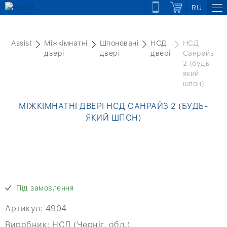
RU
Assist
Міжкімнатні
Шпоновані
НСД
НСД
двері
двері
двері
Санрайз
2 (будь-
який
шпон)
МІЖКІМНАТНІ ДВЕРІ НСД САНРАЙЗ 2 (БУДЬ-
ЯКИЙ ШПОН)
Під замовлення
Артикул:
4904
Виробник:
НСД (Черніг. обл.)