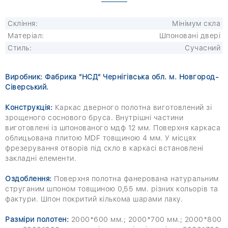
Скління:
Мінімум скла
Матеріал:
Шпоновані двері
Стиль:
Сучасний
Виробник: Фабрика "НСД" Чернігівська обл. м. Новгород-
Сіверський.
Конструкція:
Каркас дверного полотна виготовлений зі
зрощеного соснового бруса. Внутрішні частини
виготовлені із шпонованого мдф 12 мм. Поверхня каркаса
облицьована плитою MDF товщиною 4 мм. У місцях
фрезерування отворів під скло в каркасі встановлені
закладні елементи.
Оздоблення:
Поверхня полотна фанерована натуральним
струганим шпоном товщиною 0,55 мм. різних кольорів та
фактури. Шпон покритий кількома шарами лаку.
Разміри полотен:
2000*600 мм.; 2000*700 мм.; 2000*800