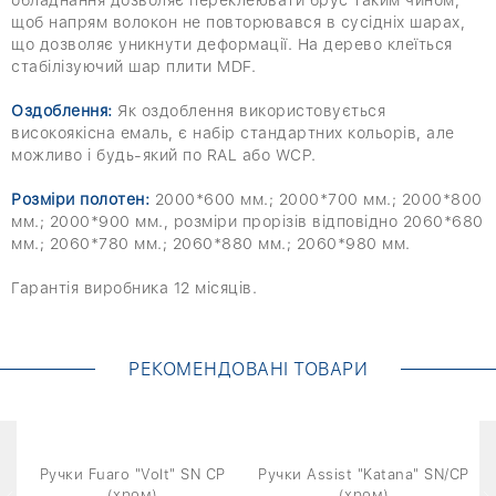
щоб напрям волокон не повторювався в сусідніх шарах,
що дозволяє уникнути деформації. На дерево клеїться
стабілізуючий шар плити MDF.
Оздоблення:
Як оздоблення використовується
високоякісна емаль, є набір стандартних кольорів, але
можливо і будь-який по RAL або WCP.
Розміри полотен:
2000*600 мм.; 2000*700 мм.; 2000*800
мм.; 2000*900 мм., розміри прорізів відповідно 2060*680
мм.; 2060*780 мм.; 2060*880 мм.; 2060*980 мм.
Гарантія виробника 12 місяців.
РЕКОМЕНДОВАНІ ТОВАРИ
Ручки Fuaro "Volt" SN CP
Ручки Assist "Katana" SN/CP
Д
(хром)
(хром)