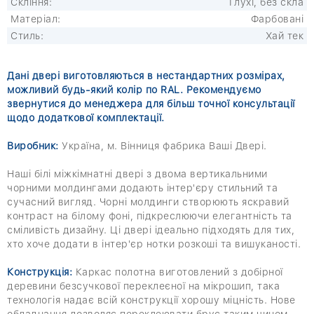
Скління:
Глухі, без скла
Матеріал:
Фарбовані
Стиль:
Хай тек
Дані двері виготовляються в нестандартних розмірах,
можливий будь-який колір по RAL. Рекомендуємо
звернутися до менеджера для більш точної консультації
щодо додаткової комплектації.
Виробник:
Україна, м. Вінниця фабрика Ваші Двері.
Наші білі міжкімнатні двері з двома вертикальними
чорними молдингами додають інтер'єру стильний та
сучасний вигляд. Чорні молдинги створюють яскравий
контраст на білому фоні, підкреслюючи елегантність та
сміливість дизайну. Ці двері ідеально підходять для тих,
хто хоче додати в інтер'єр нотки розкоші та вишуканості.
Конструкція:
Каркас полотна виготовлений з добірної
деревини безсучкової переклеєної на мікрошип, така
технологія надає всій конструкції хорошу міцність. Нове
обладнання дозволяє переклеювати брус таким чином,