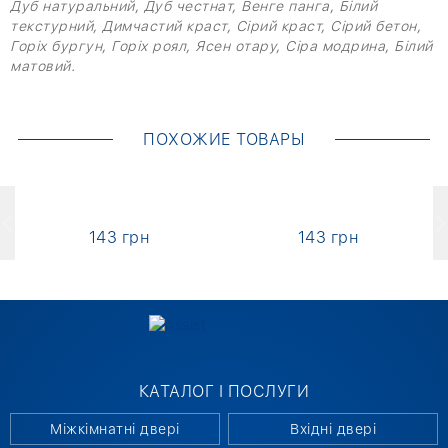
Дуб натуральний, Дуб честнат, Венге панга, Білий
текстурний, Димчастий краст, Сірий краст, Сірий бетон,
Горіх бургун, Горіх роял, Ясен отару, Сіра модрина, Білий
матовий.
ПОХОЖИЕ ТОВАРЫ
143 грн
143 грн
КАТАЛОГ І ПОСЛУГИ
Міжкімнатні двері
Вхідні двері