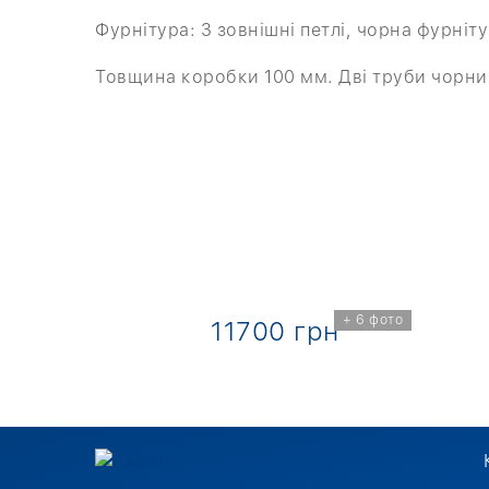
Фурнітура: 3 зовнішні петлі, чорна фурніту
Товщина коробки 100 мм. Дві труби чорни
+ 3 фото
+ 6 фото
грн
11700 грн