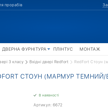
ля прорабів
За
ДВЕРНА ФУРНІТУРА
ПЛІНТУС
МОНТАЖ
вері 3 класу
Вхідні двері Redfort
RedFort Стоун (
EDFORT СТОУН (МАРМУР ТЕМНИЙ
В наявності
Артикул:
6672