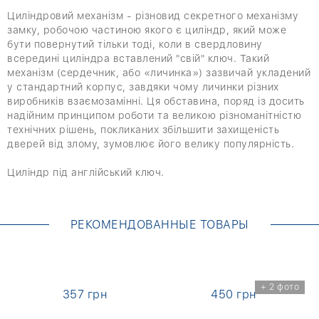
Циліндровий механізм - різновид секретного механізму
замку, робочою частиною якого є циліндр, який може
бути повернутий тільки тоді, коли в свердловину
всередині циліндра вставлений "свій" ключ. Такий
механізм (сердечник, або «личинка») зазвичай укладений
у стандартний корпус, завдяки чому личинки різних
виробників взаємозамінні. Ця обставина, поряд із досить
надійним принципом роботи та великою різноманітністю
технічних рішень, покликаних збільшити захищеність
дверей від злому, зумовлює його велику популярність.
Циліндр під англійський ключ.
РЕКОМЕНДОВАННЫЕ ТОВАРЫ
+ 2 фото
357 грн
450 грн