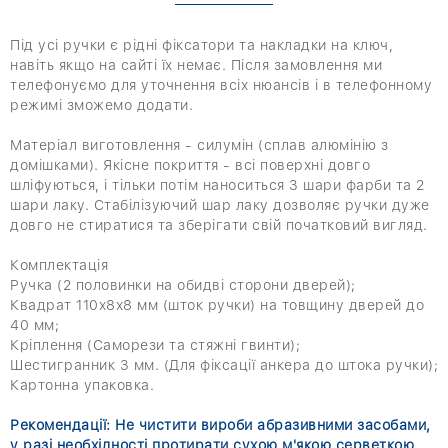
Під усі ручки є рідні фіксатори та накладки на ключ,
навіть якщо на сайті їх немає. Після замовлення ми
телефонуємо для уточнення всіх нюансів і в телефонному
режимі зможемо додати.
Матеріал виготовлення - силумін (сплав алюмінію з
домішками). Якісне покриття - всі поверхні довго
шліфуються, і тільки потім наноситься 3 шари фарби та 2
шари лаку. Стабілізуючий шар лаку дозволяє ручки дуже
довго не стиратися та зберігати свій початковий вигляд.
Комплектація
Ручка (2 половинки на обидві сторони дверей);
Квадрат 110х8х8 мм (шток ручки) на товщину дверей до
40 мм;
Кріплення (Саморези та стяжні гвинти);
Шестигранник 3 мм. (Для фіксації анкера до штока ручки);
Картонна упаковка.
Рекомендації: Не чистити вироби абразивними засобами,
у разі необхідності протирати сухою м'якою серветкою.