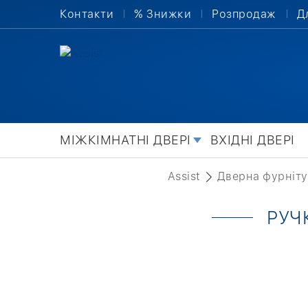
Контакти
% Знижки
Розпродаж
Д
МІЖКІМНАТНІ ДВЕРІ
ВХІДНІ ДВЕРІ
Assist
Дверна фурніт
РУЧ