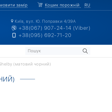
мовити замір
Кошик порожній
RU
Київ, вул. Ю. Поправки 4/39А
+38(067) 907-24-14 (Viber)
+38(095) 692-71-20
Shelby (матовий чорний)
НИЙ)