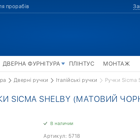
ля прорабів
За
ДВЕРНА ФУРНІТУРА
ПЛІНТУС
МОНТАЖ
ура
Дверні ручки
Італійські ручки
Ручки Sicma 
КИ SICMA SHELBY (МАТОВИЙ ЧОР
В наличии
Артикул:
5718