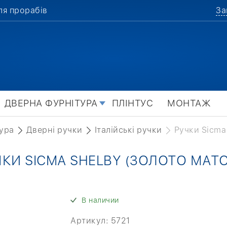
ля прорабів
За
ДВЕРНА ФУРНІТУРА
ПЛІНТУС
МОНТАЖ
ура
Дверні ручки
Італійські ручки
Ручки Sicma
ЧКИ SICMA SHELBY (ЗОЛОТО МАТО
В наличии
Артикул:
5721