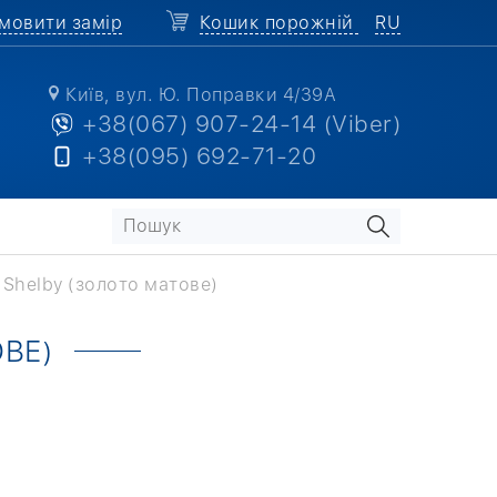
мовити замір
Кошик порожній
RU
Київ, вул. Ю. Поправки 4/39А
+38(067) 907-24-14 (Viber)
+38(095) 692-71-20
 Shelby (золото матове)
ВЕ)