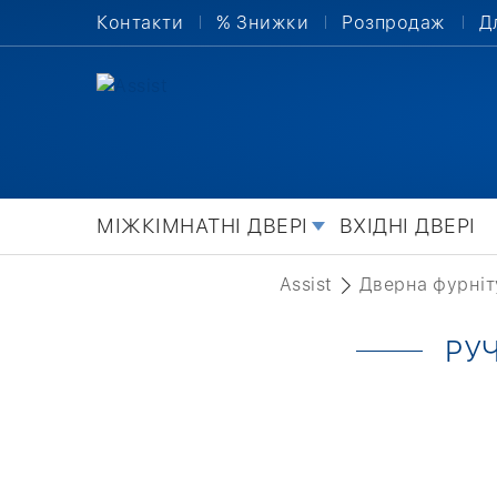
Контакти
% Знижки
Розпродаж
Д
МІЖКІМНАТНІ ДВЕРІ
ВХІДНІ ДВЕРІ
Assist
Дверна фурніт
РУ