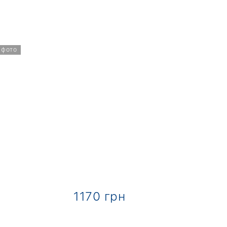
 фото
1170 грн
1