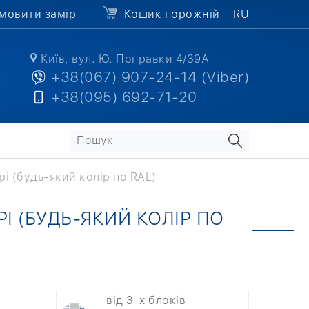
мовити замір
Кошик порожній
RU
Київ, вул. Ю. Поправки 4/39А
+38(067) 907-24-14 (Viber)
+38(095) 692-71-20
рі (будь-який колір по RAL)
І (БУДЬ-ЯКИЙ КОЛІР ПО
від 3-х блоків