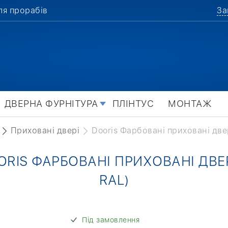
ля прорабів
За
ДВЕРНА ФУРНІТУРА
ПЛІНТУС
МОНТАЖ
Приховані двері
Dooris Фарбовані приховані две
ORIS ФАРБОВАНІ ПРИХОВАНІ ДВЕР
RAL)
Під замовлення