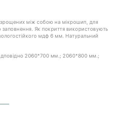
 зрощених між собою на мікрошип, для
го заповнення. Як покриття використовують
вологостійкого мдф 6 мм. Натуральний
ідповідно 2060*700 мм.; 2060*800 мм.;