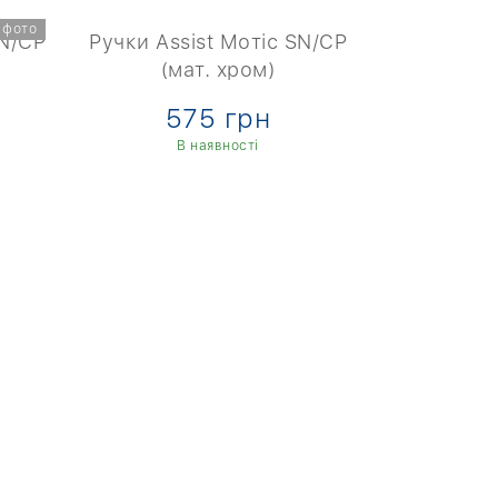
 фото
SN/CP
Ручки Assist Мотіс SN/CP
Дверна р
(мат. хром)
SN/
575 грн
9
В наявності
В