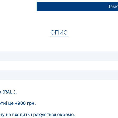
Замо
ОПИС
 (RAL.).
тні це +900 грн.
іну не входить і рахуються окремо.