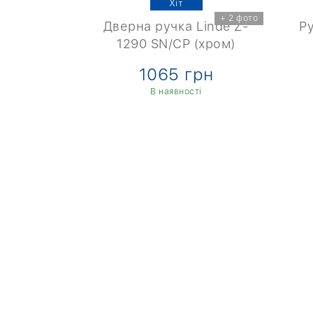
Хіт
+ 2 фото
+ 2 фото
VM Z-1259
Дверна ручка Linde Z-
Ру
ром)
1290 SN/CР (хром)
рн
1065 грн
ті
В наявності