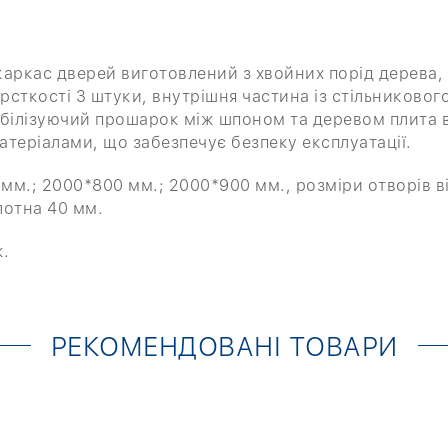
каркас дверей виготовлений з хвойних порід дерева,
рсткості 3 штуки, внутрішня частина із стільниково
табілізуючий прошарок між шпоном та деревом плита 
теріалами, що забезпечує безпеку експлуатації.
мм.; 2000*800 мм.; 2000*900 мм., розміри отворів в
лотна 40 мм.
к.
РЕКОМЕНДОВАНІ ТОВАРИ