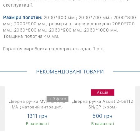
експлуатації.
Разміри полотен:
2000*600 мм.; 2000*700 мм.; 2000*800
мм.; 2000*900 мм., розміри отворів відповідно 2060*700
мм.; 2060*800 мм.; 2060*900 мм.; 2060*1000 мм.
Товщина полотна 40 мм.
Гарантія виробника на дверях складає 1 рік.
РЕКОМЕНДОВАНІ ТОВАРИ
Акція
+ 3 фото
e
Дверна ручка MVM Z-1440
Дверна ручка Assist Z-58112
MA (матовий антрацит)
SN/CP (хром)
1311 грн
500 грн
В наявності
В наявності