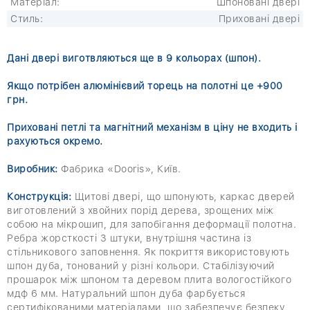
Матеріал:
Шпоновані двері
Стиль:
Приховані двері
Д
ані двері виготвляються ще в 9 кольорах (шпон).
Якщо потрібен алюмінієвий торець на полотні це +900
грн.
Приховані петлі та магнітний механізм в ціну не входить і
рахуються окремо.
Виробник:
Фабрика «Dooris», Київ.
Конструкція:
Щитові двері, що шпонують, каркас дверей
виготовлений з хвойних порід дерева, зрощених між
собою на мікрошип, для запобігання деформації полотна.
Ребра жорсткості 3 штуки, внутрішня частина із
стільникового заповнення. Як покриття використовують
шпон дуба, тонований у різні кольори. Стабілізуючий
прошарок між шпоном та деревом плита вологостійкого
мдф 6 мм. Натуральний шпон дуба фарбується
сертифікованими матеріалами, що забезпечує безпеку