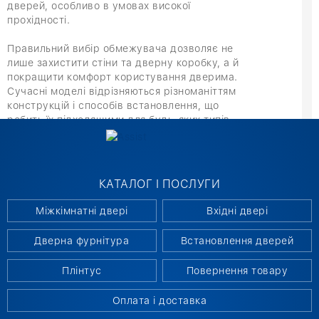
дверей, особливо в умовах високої
прохідності.
Правильний вибір обмежувача дозволяє не
лише захистити стіни та дверну коробку, а й
покращити комфорт користування дверима.
Сучасні моделі відрізняються різноманіттям
конструкцій і способів встановлення, що
робить їх підходящими для будь-яких типів
дверей — дерев’яних, металевих та скляних.
Крім того, багато виробів оснащені
додатковими механізмами амортизації.
КАТАЛОГ І ПОСЛУГИ
СТОПОРИ НА ДВЕРІ: ОСНОВНІ
Міжкімнатні двері
Вхідні двері
ХАРАКТЕРИСТИКИ
Дверна фурнітура
Встановлення дверей
Можуть відрізнятися за конструкцією,
матеріалом та способом встановлення.
Плінтус
Повернення товару
Найпоширеніші варіанти включають
підлогові, настінні та магнітні моделі.
Оплата і доставка
Основні параметри, на які варто звернути