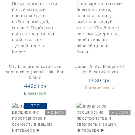
City Line Bruno сатин або
Darumi Sintra Modern-01
чорне скло (рустік авіньйон
(сріблястий тауп)
білий)
6530 грн
4495 грн
Під замовлення
В наявності
TOП
+ 2 фото
+ 2 фото