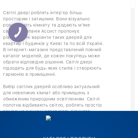
Світлі двері роблять інтер'єр більш
просторим і затишним. Вони візуально
розширюють кімнату та додають м’яке
світло. Компанія Ассист пропонує
різноманітні варіанти таких дверей для
квартир і будинків у Києві та по всій Україні.
В інтернет-магазині представлений повний
каталог моделей, де кожен покупець може
обрати відповідне рішення. Світлі двері
підходять для будь-яких стилів і створюють
гармонію в приміщенні.
Вибір світлих дверей особливо актуальний
для невеликих кімнат або приміщень з
обмеженим природним освітленням. Світлі
полотна відбивають світло, роблять простір
візуально вищим і створюють відчуття
свіжості. Навіть у поєднанні з темними
меблями або контрастними елементами
інтер'єру такі двері не перевантажують
простір. Світлі конструкції допомагають