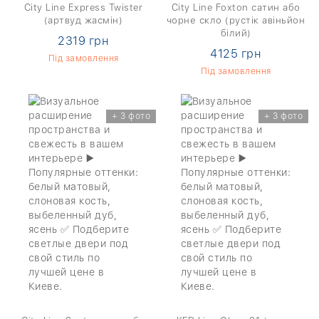
City Line Express Twister
City Line Foxton сатин або
(артвуд жасмін)
чорне скло (рустік авіньйон
білий)
2319 грн
4125 грн
Під замовлення
Під замовлення
+ 3 фото
+ 3 фото