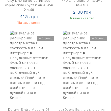
City Line Santo сатин або
KFD Line Glass 01 (шимо
чорне скло (рустік авіньйон
ваніль)
білий)
2180 грн
4125 грн
Наявність за тел.
Під замовлення
+ 2 фото
+ 3 фото
Darumi Sintra Modern-03
LuxDoors Белла скло сатин