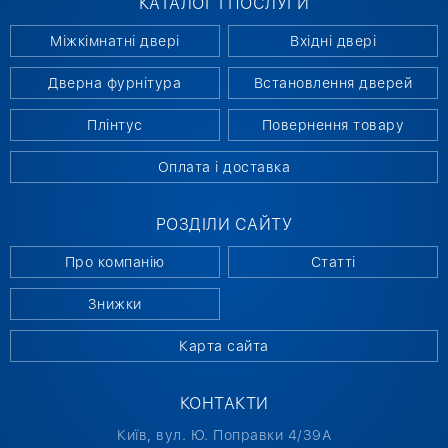
КАТАЛОГ І ПОСЛУГИ
формувати єдиний стиль дому.
Міжкімнатні двері
Вхідні двері
СВІТЛІ ДВЕРІ – ЦІНА ЗАЛЕЖИТЬ ВІД
Дверна фурнітура
Встановлення дверей
ПЕРЕВАГ
Плінтус
Повернення товару
Міжкімнатні світлі двері мають низку
переваг, які роблять їх популярними:
Оплата і доставка
візуально збільшують простір;
РОЗДІЛИ САЙТУ
створюють відчуття чистоти та свіжості;
Про компанію
Статті
легко поєднуються з різними стилями
інтер'єру;
Знижки
підходять для приміщень різного
Карта сайта
призначення.
КОНТАКТИ
У каталозі компанії Ассист можна знайти
міжкімнатні двері вибілений дуб, білий дуб та
Київ, вул. Ю. Поправки 4/39А
світлий горіх. Ці моделі гармонійно