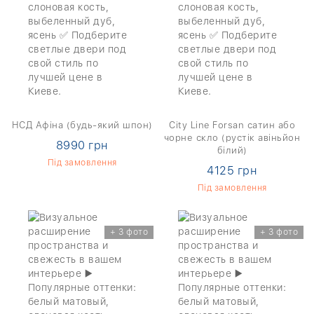
НСД Афіна (будь-який шпон)
City Line Forsan сатин або
чорне скло (рустік авіньйон
8990 грн
білий)
Під замовлення
4125 грн
Під замовлення
+ 3 фото
+ 3 фото