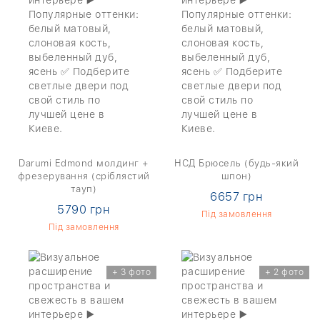
Darumi Edmond молдинг +
НСД Брюсель (будь-який
фрезерування (сріблястий
шпон)
тауп)
6657 грн
5790 грн
Під замовлення
Під замовлення
+ 3 фото
+ 2 фото