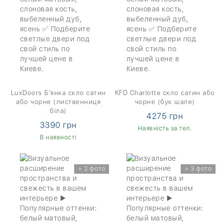
LuxDoors Б'янка скло сатин
KFD Charlotte скло сатин або
або чорне (лиственниця
чорне (бук шале)
біла)
4275 грн
3390 грн
Наявність за тел.
В наявності
+ 2 фото
+ 3 фото