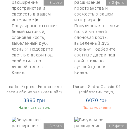
+ 3 фото
+ 2 фото
Leador Express Ferona скло
Darumi Sintra Classic-01
сатин або чорне (клен айс)
(сріблястий тауп)
3895 грн
6070 грн
Наявність за тел.
Під замовлення
+ 3 фото
+ 2 фото