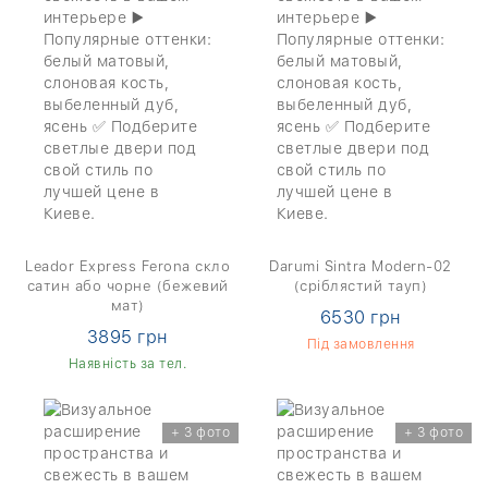
Leador Express Ferona скло
Darumi Sintra Modern-02
сатин або чорне (бежевий
(сріблястий тауп)
мат)
6530 грн
3895 грн
Під замовлення
Наявність за тел.
+ 3 фото
+ 3 фото