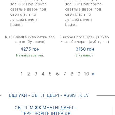
KFD Camellia скло сатин або
Europe Doors Франція скло
чорне (бук шале)
мат. або чорне (дуб тусон)
4275 грн
3150 грн
Наявність за тел.
В наявності
1
2
3
4
5
6
7
8
9
10
ВІДГУКИ - СВІТЛІ ДВЕРІ - ASSIST.KIEV
СВІТЛІ МІЖКІМНАТНІ ДВЕРІ –
ПЕРЕТВОРІТЬ ІНТЕР'ЄР