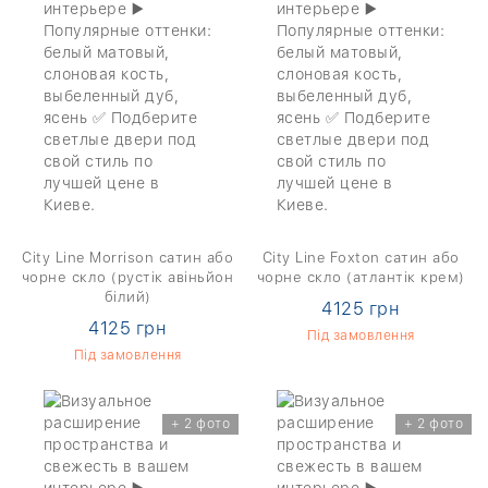
City Line Morrison сатин або
City Line Foxton сатин або
чорне скло (рустік авіньйон
чорне скло (атлантік крем)
білий)
4125 грн
4125 грн
Під замовлення
Під замовлення
+ 2 фото
+ 2 фото