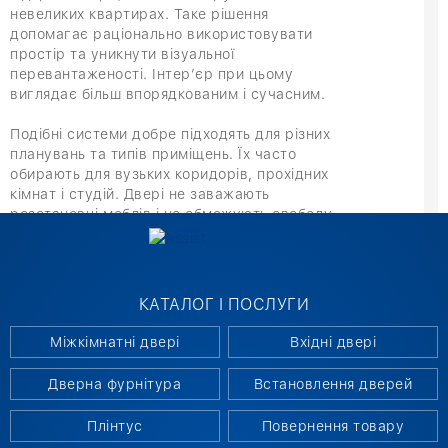
невеликих квартирах. Таке рішення
допомагає раціонально використовувати
простір та уникнути візуальної
перевантаженості. Інтер’єр при цьому
виглядає більш впорядкованим і сучасним.
Подібні системи добре підходять для різних
планувань та типів приміщень. Їх часто
обирають для вузьких коридорів, прохідних
кімнат і студій. Двері не заважають
розстановці меблів і не обмежують свободу
руху. Це робить рішення практичним для
щоденного використання в умовах
обмеженої площі.
КАТАЛОГ І ПОСЛУГИ
Додатковою перевагою є візуальна легкість
конструкції. Дверне полотно не акцентує на
Міжкімнатні двері
Вхідні двері
собі увагу і гармонійно поєднується з
оздобленням стін. Плавність руху
Дверна фурнітура
Встановлення дверей
забезпечують ролики, які відповідають за
рівномірний хід полотна. Для точного
Плінтус
Повернення товару
переміщення використовується одна