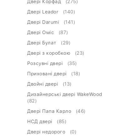
Двері Корфад
(275)
Двері Leador
(140)
Двері Darumi
(141)
Двері Оміс
(87)
Двері Булат
(29)
Двері з коробкою
(23)
Розсувні двері
(35)
Приховані двері
(18)
Двойні двері
(13)
Дизайнерські двері WakeWood
(82)
Двері Папа Карло
(46)
НСД двері
(85)
Двері недорого
(0)