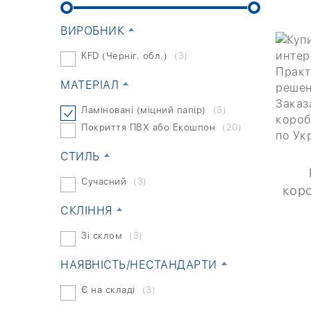
ВИРОБНИК
KFD (Черніг. обл.)
(3)
МАТЕРІАЛ
Ламіновані (міцний папір)
(3)
Покриття ПВХ або Екошпон
(20)
СТИЛЬ
Сучасний
(3)
кор
СКЛІННЯ
Зі склом
(3)
НАЯВНІСТЬ/НЕСТАНДАРТИ
Є на складі
(3)