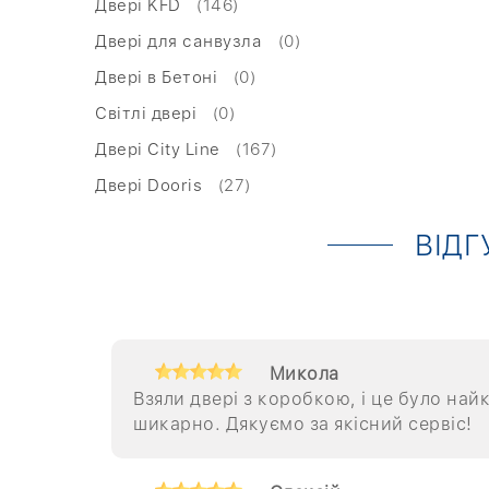
Двері KFD
(146)
Двері для санвузла
(0)
Двері в Бетоні
(0)
Світлі двері
(0)
Двері City Line
(167)
Двері Dooris
(27)
ВІДГ
Микола
Взяли двері з коробкою, і це було най
шикарно. Дякуємо за якісний сервіс!