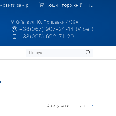
мовити замір
Кошик порожній
RU
Київ, вул. Ю. Поправки 4/39А
+38(067) 907-24-14 (Viber)
+38(095) 692-71-20
Ю
Сортувати:
По даті