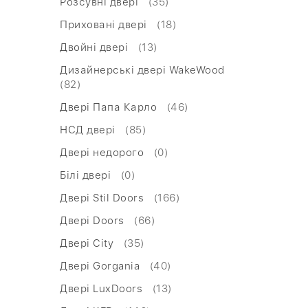
Розсувні двері
(35)
Приховані двері
(18)
Двойні двері
(13)
Дизайнерські двері WakeWood
(82)
Двері Папа Карло
(46)
НСД двері
(85)
Двері недорого
(0)
Білі двері
(0)
Двері Stil Doors
(166)
Двері Doors
(66)
Двері City
(35)
Двері Gorgania
(40)
Двері LuxDoors
(13)