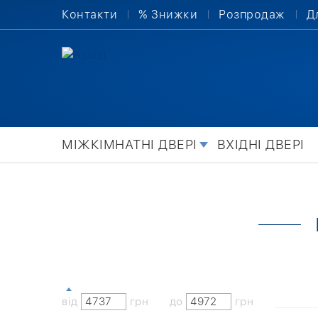
Контакти
% Знижки
Розпродаж
Д
МІЖКІМНАТНІ ДВЕРІ
ВХІДНІ ДВЕРІ
від
грн
до
грн