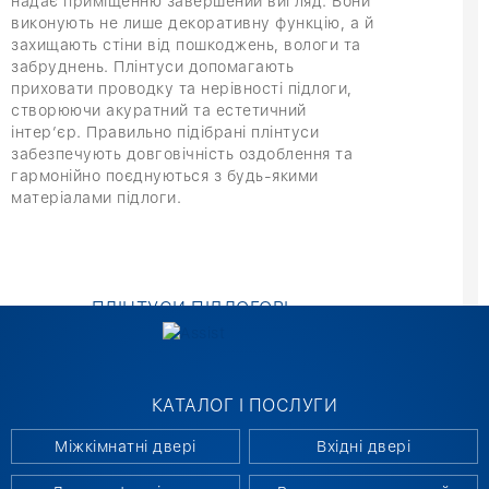
надає приміщенню завершений вигляд. Вони
виконують не лише декоративну функцію, а й
захищають стіни від пошкоджень, вологи та
забруднень. Плінтуси допомагають
приховати проводку та нерівності підлоги,
створюючи акуратний та естетичний
інтер’єр. Правильно підібрані плінтуси
забезпечують довговічність оздоблення та
гармонійно поєднуються з будь-якими
матеріалами підлоги.
ПЛІНТУСИ ПІДЛОГОВІ:
ХАРАКТЕРИСТИКИ ТА МАТЕРІАЛИ
Виготовляються з МДФ, ПВХ, дерева та
КАТАЛОГ І ПОСЛУГИ
поліуретану. Кожен матеріал має свої
переваги: дерево створює природне тепло
Міжкімнатні двері
Вхідні двері
та текстуру, МДФ відрізняється простотою
монтажу та стійкістю до вологи, ПВХ легкий і