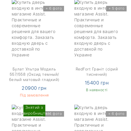
+ 6 фото
+ 5 фото
Булат Ультра Модель
RedFort Граніт (сірий
557/558 (Оксид темный/
тиснений)
белый матовый гладкий)
15400 грн
20900 грн
В наявності
Під замовлення
Знятий з
виробництва
+ 4 фото
+ 6 фото