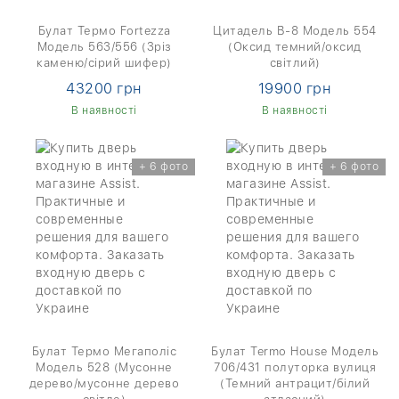
Булат Термо Fortezza
Цитадель В-8 Модель 554
Модель 563/556 (Зріз
(Оксид темний/оксид
каменю/сірий шифер)
світлий)
43200 грн
19900 грн
В наявності
В наявності
+ 6 фото
+ 6 фото
Булат Термо Мегаполіс
Булат Termo House Модель
Модель 528 (Мусонне
706/431 полуторка вулиця
дерево/мусонне дерево
(Темний антрацит/білий