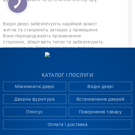
Вхідні двері забезпечують надійний захист
житла та створюють затишок у приміщенні.
Вони перешкоджають проникненню
сторонніх, зберігають тепло та забезпечують
шумоізоляцію. Якісні двері також формує
перше враження про будинок і підкреслює
його стиль. Надійність і довговічність
полотна роблять її важливим елементом
функціонального та естетичного інтер’єру.
КАТАЛОГ І ПОСЛУГИ
Міжкімнатні двері
Вхідні двері
ВХІДНІ ДВЕРІ: ХАРАКТЕРИСТИКИ
Дверна фурнітура
Встановлення дверей
Сучасні вхідні двері в Києві виробляються з
міцного металу з багатошаровим
Плінтус
Повернення товару
наповненням та утеплювачем. Це забезпечує
відмінну тепло- та звукоізоляцію,
Оплата і доставка
довговічність та стійкість до зовнішніх
впливів. Полотна можуть включати