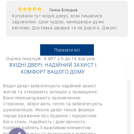
Ганна Білецька
Купували тут вхідні двері, всім лишилися
задоволені. Ціни чудові, менеджери дуже
ввічливі. Доставка швидка та не дорога. Дякую!
Показати всі
Оцінка покупців:
4.967
з 5 до
14
відгуків.
ВХІДНІ ДВЕРІ: НАДІЙНИЙ ЗАХИСТ І
КОМФОРТ ВАШОГО ДОМУ
Вхідні двері забезпечують надійний захист
житла та створюють затишок у приміщенні.
Вони перешкоджають проникненню
сторонніх, зберігають тепло та забезпечують
шумоізоляцію. Якісна двері також формує
перше враження про будинок і підкреслює
його стиль. Надійність і довговічність
полотна роблять її важливим елементом
функціонального та естетичного інтер’єру.