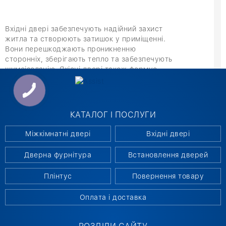
Вхідні двері забезпечують надійний захист
житла та створюють затишок у приміщенні.
Вони перешкоджають проникненню
сторонніх, зберігають тепло та забезпечують
шумоізоляцію. Якісні двері також формує
перше враження про будинок і підкреслює
його стиль. Надійність і довговічність
полотна роблять її важливим елементом
функціонального та естетичного інтер’єру.
КАТАЛОГ І ПОСЛУГИ
Міжкімнатні двері
Вхідні двері
ВХІДНІ ДВЕРІ: ХАРАКТЕРИСТИКИ
Дверна фурнітура
Встановлення дверей
Сучасні вхідні двері в Києві виробляються з
міцного металу з багатошаровим
Плінтус
Повернення товару
наповненням та утеплювачем. Це забезпечує
відмінну тепло- та звукоізоляцію,
Оплата і доставка
довговічність та стійкість до зовнішніх
впливів. Полотна можуть включати
декоративні панелі, скляні вставки або