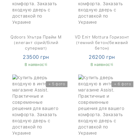
Qdoors Ультра Прайм М
VD Еліт Mottura Горизонт
(елегант сірий/білий
(темний бетон/бежевий
супермат)
бетон)
23500 грн
26200 грн
В наявності
В наявності
+ 5 фото
+ 6 фото