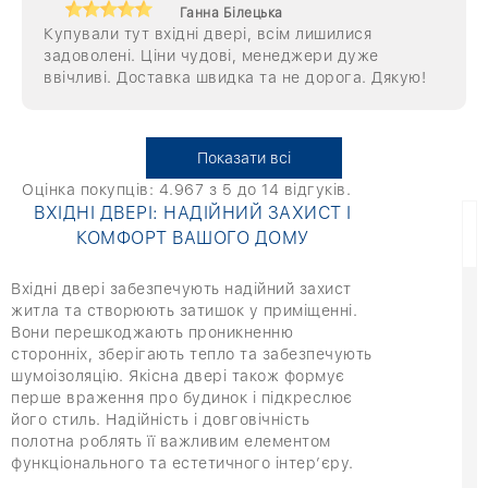
Ганна Білецька
Купували тут вхідні двері, всім лишилися
задоволені. Ціни чудові, менеджери дуже
ввічливі. Доставка швидка та не дорога. Дякую!
Показати всі
Оцінка покупців:
4.967
з 5 до
14
відгуків.
ВХІДНІ ДВЕРІ: НАДІЙНИЙ ЗАХИСТ І
КОМФОРТ ВАШОГО ДОМУ
Вхідні двері забезпечують надійний захист
житла та створюють затишок у приміщенні.
Вони перешкоджають проникненню
сторонніх, зберігають тепло та забезпечують
шумоізоляцію. Якісна двері також формує
перше враження про будинок і підкреслює
його стиль. Надійність і довговічність
полотна роблять її важливим елементом
функціонального та естетичного інтер’єру.