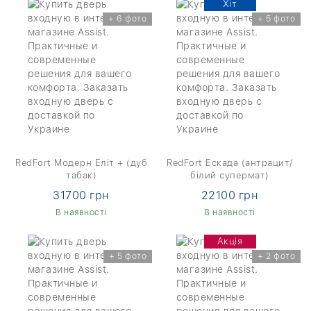
Хіт
+ 6 фото
+ 5 фото
RedFort Модерн Еліт + (дуб
RedFort Ескада (антрацит/
табак)
білий супермат)
31700 грн
22100 грн
В наявності
В наявності
Акція
+ 5 фото
+ 2 фото