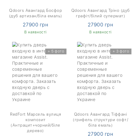
Qdoors Авангард Босфор
Qdoors Авангард Тріно (дуб
(дуб артизан/біла емаль)
графіт/білий супермат)
27900 грн
27900 грн
В наявності
В наявності
+ 5 фото
+ 3 фото
RedFort Марсель вулиця
Qdoors Авангард Тіффані
композит
(грифель структури софт/
(Антрацит+чорний/біле
біла емаль)
дерево)
27900 грн