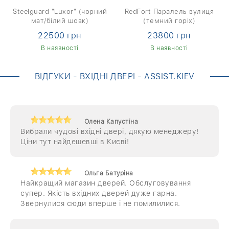
Steelguard "Luxor" (чорний
RedFort Паралель вулиця
мат/білий шовк)
(темний горіх)
22500 грн
23800 грн
В наявності
В наявності
ВІДГУКИ - ВХІДНІ ДВЕРІ - ASSIST.KIEV
Олена Капустіна
Вибрали чудові вхідні двері, дякую менеджеру!
Ціни тут найдешевші в Києві!
Ольга Батуріна
Найкращий магазин дверей. Обслуговування
супер. Якість вхідних дверей дуже гарна.
Звернулися сюди вперше і не помилилися.