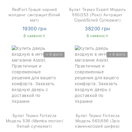
RedFort Грація чорний
Булат Термо Expert Модель
молдинг (антрацит/білий
550/253 (Роксі Антрацит
мат)
Сірий/Білий Супермат)
19300 грн
38200 грн
В наявності
В наявності
+ 6 фото
+ 6 фото
Булат Термо Fortezza
Булат Термо Fortezza
Модель 536 (Mamba morion/
Модель 563/556 (Зріз
белый супермат)
каменю/сірий шифер)