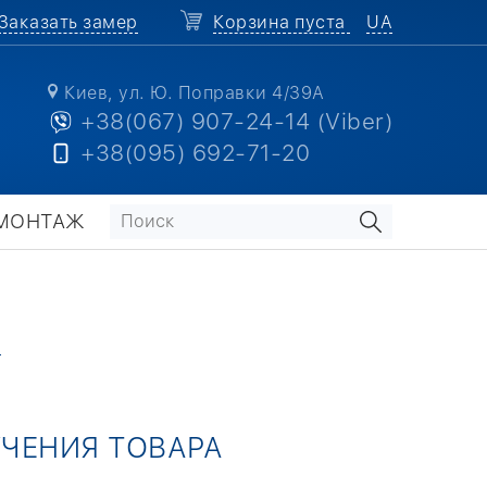
Заказать замер
Корзина пуста
UA
Киев, ул. Ю. Поправки 4/39А
+38(067) 907-24-14 (Viber)
+38(095) 692-71-20
МОНТАЖ
УЧЕНИЯ ТОВАРА