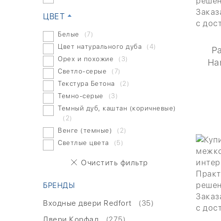
ЦВЕТ
Белые
(7)
Цвет натурального дуба
(4)
Р
Орех и похожие
(3)
Ha
Светло-серые
(7)
Текстура Бетона
(2)
Темно-серые
(3)
Темный дуб, каштан (коричневые)
(2)
Венге (темные)
(2)
Светлые цвета
(5)
Очистить фильтр
БРЕНДЫ
Входные двери Redfort
(35)
Двери Корфад
(275)