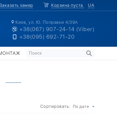
Заказать замер
Корзина пуста
UA
Киев, ул. Ю. Поправки 4/39А
+38(067) 907-24-14 (Viber)
+38(095) 692-71-20
МОНТАЖ
У
Сортировать:
По дате