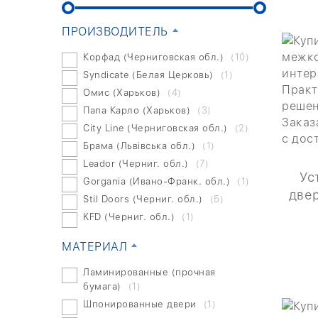
ПРОИЗВОДИТЕЛЬ
Корфад (Черниговская обл.)
(10)
Syndicate (Белая Церковь)
(1)
Омис (Харьков)
(4)
Папа Карло (Харьков)
(3)
City Line (Черниговская обл.)
(2)
Брама (Львівська обл.)
(1)
Leador (Черниг. обл.)
(7)
Ус
Gorgania (Ивано-Франк. обл.)
(1)
две
Stil Doors (Черниг. обл.)
(5)
KFD (Черниг. обл.)
(1)
МАТЕРИАЛ
Ламинированные (прочная
бумага)
(1)
Шпонированные двери
(1)