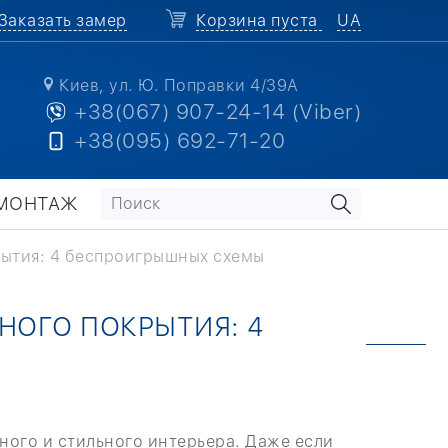
Заказать замер
Корзина пуста
UA
Киев, ул. Ю. Поправки 4/39А
+38(067) 907-24-14 (Viber)
+38(095) 692-71-20
МОНТАЖ
рытия: 4 беспроигрышных схемы
НОГО ПОКРЫТИЯ: 4
ного и стильного интерьера. Даже если