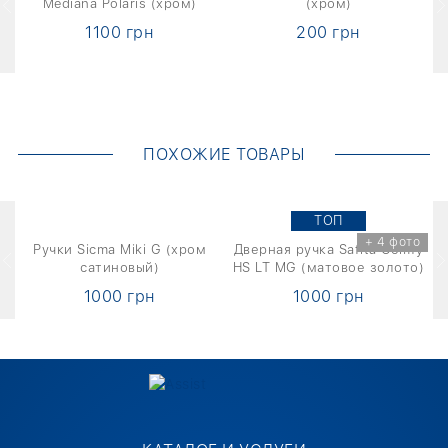
Mediana Polaris (хром)
(хром)
1100 грн
200 грн
ПОХОЖИЕ ТОВАРЫ
TOП
о
+ 4 фото
1
Ручки Sicma Miki G (хром
Дверная ручка Safita Comfy
Д
сатиновый)
HS LT MG (матовое золото)
1000 грн
1000 грн