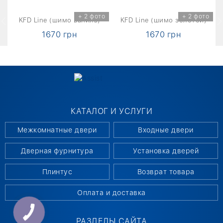
о
+ 2 фото
+ 2 фото
KFD Line (шимо ваниль)
KFD Line (шимо золотой)
1670 грн
1670 грн
КАТАЛОГ И УСЛУГИ
Межкомнатные двери
Входные двери
Дверная фурнитура
Установка дверей
Плинтус
Возврат товара
Оплата и доставка
РАЗДЕЛЫ САЙТА