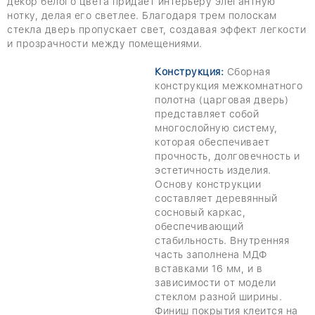
декор белого цвета придает интерьеру элегантную
нотку, делая его светлее. Благодаря трем полоскам
стекла дверь пропускает свет, создавая эффект легкости
и прозрачности между помещениями.
Конструкция:
Сборная
конструкция межкомнатного
полотна (царговая дверь)
представляет собой
многослойную систему,
которая обеспечивает
прочность, долговечность и
эстетичность изделия.
Основу конструкции
составляет деревянный
сосновый каркас,
обеспечивающий
стабильность. Внутренняя
часть заполнена МДФ
вставками 16 мм, и в
зависимости от модели
стеклом разной ширины.
Финиш покрытия клеится на