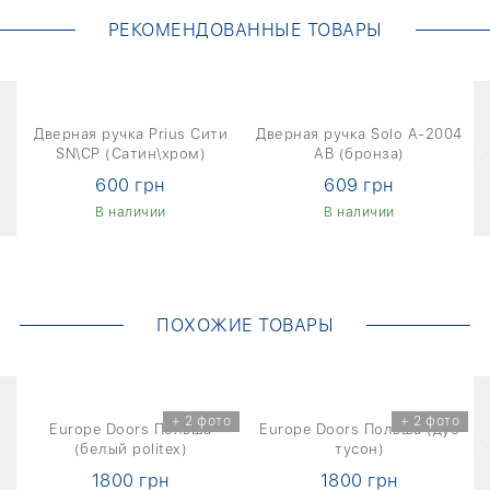
РЕКОМЕНДОВАННЫЕ ТОВАРЫ
о
y
Дверная ручка Prius Сити
Дверная ручка Solo A-2004
SN\CP (Сатин\хром)
AB (бронза)
600 грн
609 грн
В наличии
В наличии
ПОХОЖИЕ ТОВАРЫ
о
+ 2 фото
+ 2 фото
б
Europe Doors Польша
Europe Doors Польша (дуб
(белый politex)
тусон)
1800 грн
1800 грн