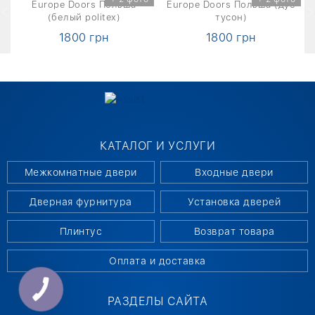
б
Europe Doors Польша
Europe Doors Польша (дуб
(белый politex)
тусон)
1800 грн
1800 грн
КАТАЛОГ И УСЛУГИ
Межкомнатные двери
Входные двери
Дверная фурнитура
Установка дверей
Плинтус
Возврат товара
Оплата и доставка
РАЗДЕЛЫ САЙТА