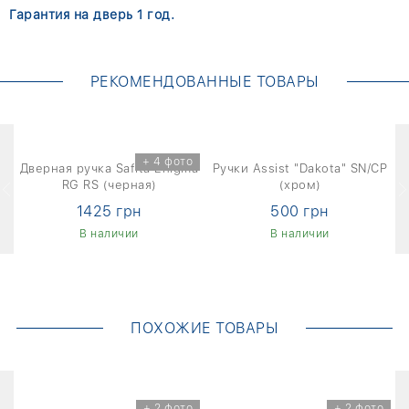
Гарантия на дверь 1 год.
РЕКОМЕНДОВАННЫЕ ТОВАРЫ
+ 4 фото
г
Дверная ручка Safita Enigma
Ручки Assist "Dakota" SN/CP
RG RS (черная)
(хром)
1425 грн
500 грн
В наличии
В наличии
ПОХОЖИЕ ТОВАРЫ
о
+ 2 фото
+ 2 фото