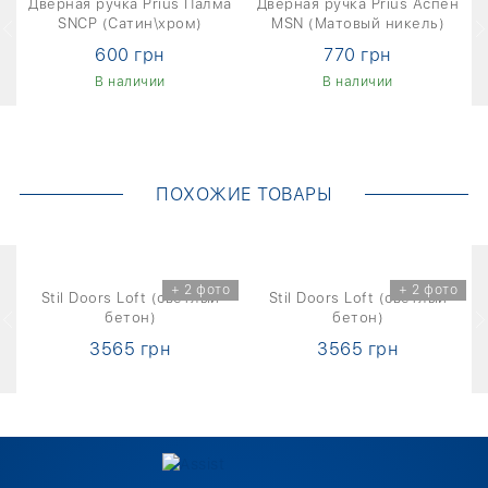
l
Дверная ручка Prius Палма
Дверная ручка Prius Аспен
SNCP (Сатин\хром)
MSN (Матовый никель)
600 грн
770 грн
В наличии
В наличии
ПОХОЖИЕ ТОВАРЫ
о
+ 2 фото
+ 2 фото
ли
Stil Doors Loft (светлый
Stil Doors Loft (светлый
S
бетон)
бетон)
3565 грн
3565 грн