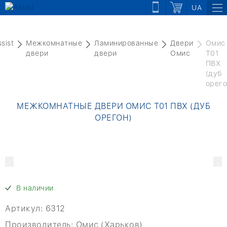
UA
sist
Межкомнатные
Ламинированные
Двери
Омис
двери
двери
Омис
Т01
ПВХ
(дуб
орего
МЕЖКОМНАТНЫЕ ДВЕРИ ОМИС Т01 ПВХ (ДУБ
ОРЕГОН)
В наличии
Артикул:
6312
Производитель:
Омис (Харьков)