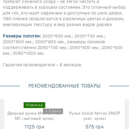
требуют сложного ухода – их легко чистить и
поддерживать в хорошем состоянии. Это отличный выбор
для тех, кто ищет надежные и доступные по цене двери.
ПВХ-пленка предлагается в различных цветах и ​​декорах,
имитирующих текстуру и вид разных видов дерева.
Размеры полотен:
2000*600 мм.; 2000*700 мм.;
2000*800 мм.; 2000*900 мм., размеры проемов
соответственно 2060*700 мм.; 2060*800 мм.; 2060*900
мм.; 2060*1000 мм.
Гарантия производителя – 6 месяцев.
РЕКОМЕНДОВАННЫЕ ТОВАРЫ
Новинка
о
+ 2 фото
HS
Дверная ручка MVM Z-1420
Ручки Assist Мотис SN/CP
MC (матовый хром)
(мат. хром)
1125 грн
575 грн