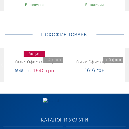
В наличии
В наличии
ПОХОЖИЕ ТОВАРЫ
Акция
о
+ 4 фото
+ 3 фото
а
Омис Офис (венге)
Омис Офис (орех)
1616 грн
1540 грн
1648 грн
КАТАЛОГ И УСЛУГИ