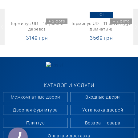
TOП
о
+ 2 фото
+ 2 фото
Терминус UD - 18 (белое
Терминус UD - 11 сатин (дуб
дерево)
дымчатый)
3149 грн
3569 грн
КАТАЛОГ И УСЛУГИ
Межкомнатные двери
Входные двери
Дверная фурнитура
Установка дверей
Плинтус
Возврат товара
Оплата и доставка