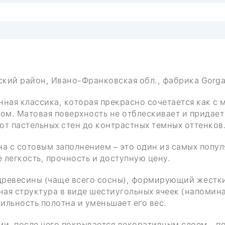
ский район, Ивано-Франковская обл., фабрика Gorga
нная классика, которая прекрасно сочетается как с 
м. Матовая поверхность не отблескивает и придает 
от пастельных стен до контрастных темных оттенков
а с сотовым заполнением – это один из самых попу
легкость, прочность и доступную цену.
 древесины (чаще всего сосны), формирующий жестки
ная структура в виде шестиугольных ячеек (напомин
ильность полотна и уменьшает его вес.
, после чего покрывается декоративным слоем – по