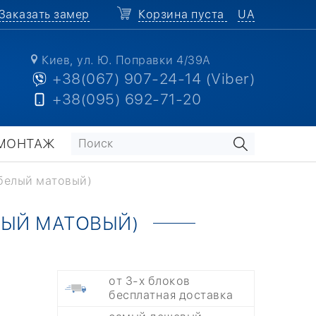
Заказать замер
Корзина пуста
UA
Киев, ул. Ю. Поправки 4/39А
+38(067) 907-24-14 (Viber)
+38(095) 692-71-20
МОНТАЖ
(белый матовый)
ЛЫЙ МАТОВЫЙ)
от 3-х блоков
бесплатная доставка