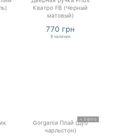
Слим
Дверная ручка Prius
Дверна
ль)
Кватро FB (Черный
Денвер 
матовый)
770 грн
8
В наличии
+ 3 фото
тик
Gorgania Плай (дуб
Gorgani
чарльстон)
чарльс