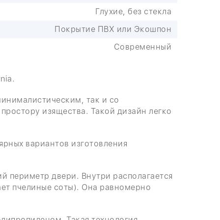
Глухие, без стекла
Покрытие ПВХ или Экошпон
Современный
nia.
минималистическим, так и со
простору изящества. Такой дизайн легко
.
лярных вариантов изготовления
й периметр двери. Внутри располагается
ает пчелиные соты). Она равномерно
липропиленом. Такая технология