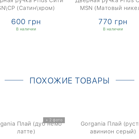
рная ручка Prius Сити
Дверная ручка Prius 
SN\CP (Сатин\хром)
MSN (Матовый нике
600 грн
770 грн
В наличии
В наличии
ПОХОЖИЕ ТОВАРЫ
+ 2 фото
gania Плай (дуб немо
Gorgania Плай (рус
латте)
авинион серый)