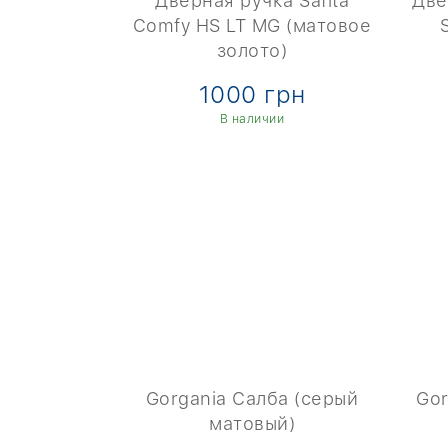
а Prius
Дверная ручка Safita
Две
(Матовый
Comfy HS LT MG (матовое
золото)
рн
1000 грн
и
В наличии
+ 2 фото
мба (дуб
Gorgania Салба (серый
Gor
ветлый)
матовый)