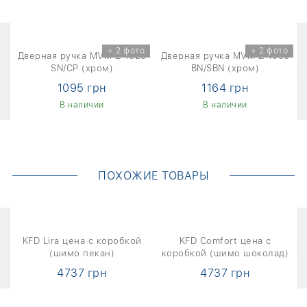
+ 2 фото
+ 2 фото
9
Дверная ручка MVM Z-1325
Дверная ручка MVM Z-1355
SN/CP (хром)
BN/SBN (хром)
1095 грн
1164 грн
В наличии
В наличии
ПОХОЖИЕ ТОВАРЫ
KFD Lira цена с коробкой
KFD Comfort цена с
)
(шимо пекан)
коробкой (шимо шоколад)
4737 грн
4737 грн