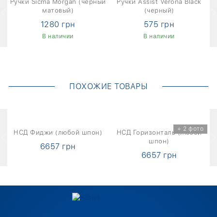
н
Ручки Sicma Morgan (черный
Ручки Assist Verona Black
матовый)
(черный)
1280 грн
575 грн
В наличии
В наличии
ПОХОЖИЕ ТОВАРЫ
+ 2 фото
НСД Фиджи (любой шпон)
НСД Горизонталь (любой
шпон)
6657 грн
6657 грн